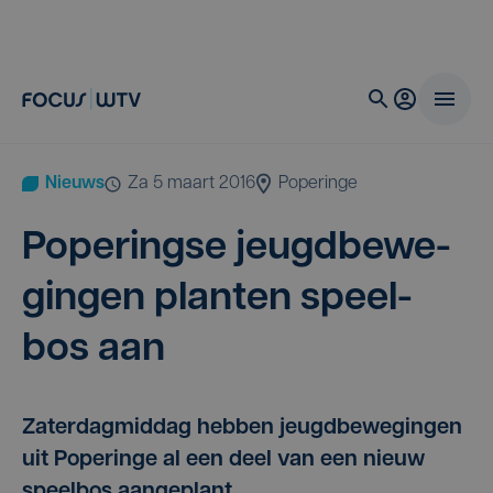
Nieuws
za 5 maart 2016
Poperinge
Pope­ring­se jeugd­be­we­
gin­gen plan­ten speel­
bos aan
Zaterdagmiddag hebben jeugdbewegingen
uit Poperinge al een deel van een nieuw
speelbos aangeplant.