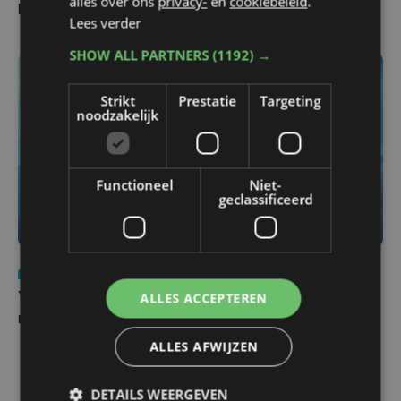
alles over ons
privacy-
en
cookiebeleid
.
Pieters Brugge
Lees verder
SHOW ALL PARTNERS
(1192) →
Strikt
Prestatie
Targeting
noodzakelijk
Functioneel
Niet-
geclassificeerd
Nieuws
do 6 augustus | 21:30
ALLES ACCEPTEREN
Yaro (19), slachtoffer van vechtpartij, is na
maandenlange coma overleden
ALLES AFWIJZEN
DETAILS WEERGEVEN