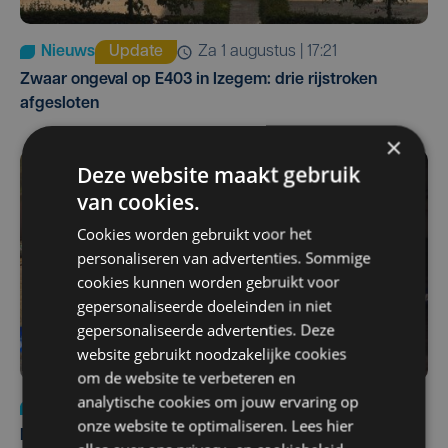
Nieuws
Update
za 1 augustus | 17:21
Zwaar ongeval op E403 in Izegem: drie rijstroken
afgesloten
×
Deze website maakt gebruik
van cookies.
Cookies worden gebruikt voor het
personaliseren van advertenties. Sommige
cookies kunnen worden gebruikt voor
gepersonaliseerde doeleinden in niet
gepersonaliseerde advertenties. Deze
website gebruikt noodzakelijke cookies
om de website te verbeteren en
analytische cookies om jouw ervaring op
Nieuws
di 4 augustus | 09:32
onze website te optimaliseren. Lees hier
Man en vrouw dood aangetroffen in woning in Sint-