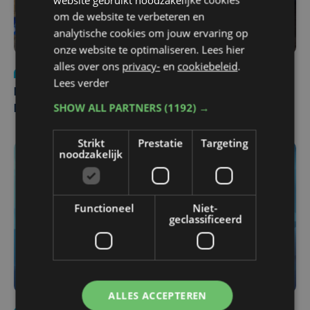
om de website te verbeteren en
analytische cookies om jouw ervaring op
onze website te optimaliseren. Lees hier
alles over ons
privacy-
en
cookiebeleid
.
Nieuws
di 4 augustus | 09:32
Lees verder
Man en vrouw dood aangetroffen in woning in Sint-
SHOW ALL PARTNERS
(1192) →
Pieters Brugge
Strikt
Prestatie
Targeting
noodzakelijk
Functioneel
Niet-
geclassificeerd
ALLES ACCEPTEREN