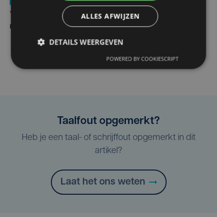
Nieuws
do 6 augustus | 21:30
Yaro (19), slachtoffer van vechtpartij, is na
ALLES AFWIJZEN
maandenlange coma overleden
DETAILS WEERGEVEN
POWERED BY COOKIESCRIPT
Taalfout opgemerkt?
Heb je een taal- of schrijffout opgemerkt in dit
artikel?
Laat het ons weten