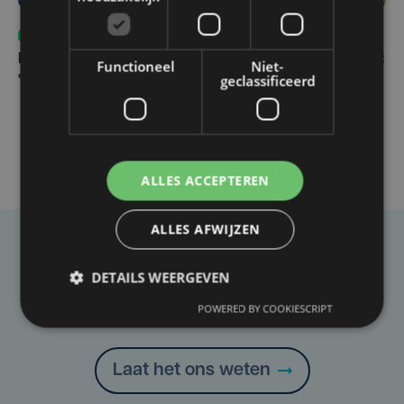
Sport
do 30 juli | 17:04
Karel Sabbe hervat recordpoging na ziekenhuisbezoek:
Functioneel
Niet-
geclassificeerd
"Blij dat we niet hebben moeten stoppen"
ALLES ACCEPTEREN
ALLES AFWIJZEN
Taalfout opgemerkt?
DETAILS WEERGEVEN
Heb je een taal- of schrijffout opgemerkt in dit
POWERED BY COOKIESCRIPT
artikel?
Laat het ons weten