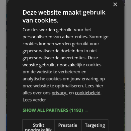
×
Deze website maakt gebruik
Nieuws
za 1 augustus | 22:36
van cookies.
Belgisch Solar Team met West-Vlamingen wint voor
Cookies worden gebruikt voor het
eerst in VS
personaliseren van advertenties. Sommige
cookies kunnen worden gebruikt voor
gepersonaliseerde doeleinden in niet
gepersonaliseerde advertenties. Deze
website gebruikt noodzakelijke cookies
om de website te verbeteren en
analytische cookies om jouw ervaring op
onze website te optimaliseren. Lees hier
alles over ons
privacy-
en
cookiebeleid
.
Lees verder
SHOW ALL PARTNERS
(1192) →
Strikt
Prestatie
Targeting
noodzakelijk