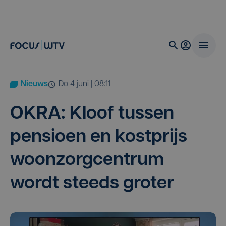
Nieuws
do 4 juni | 08:11
OKRA
: Kloof tus­sen
pen­si­oen en kost­prijs
woon­zorg­cen­trum
wordt steeds groter