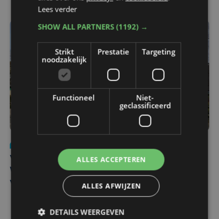
Lees verder
SHOW ALL PARTNERS
(1192) →
Strikt
Prestatie
Targeting
noodzakelijk
Functioneel
Niet-
geclassificeerd
Nieuws
wo 5 augustus | 11:57
ALLES ACCEPTEREN
Vier Oostendse gynaecologen versterken dienst in AZ
West, dat ook een nieuwe voltijdse gynaecoloog
verwelkomt
ALLES AFWIJZEN
DETAILS WEERGEVEN