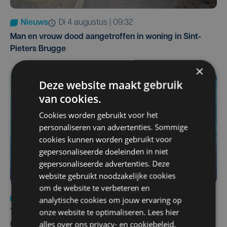
Nieuws
di 4 augustus | 09:32
Man en vrouw dood aangetroffen in woning in Sint-
Pieters Brugge
×
Deze website maakt gebruik
van cookies.
Cookies worden gebruikt voor het
personaliseren van advertenties. Sommige
cookies kunnen worden gebruikt voor
gepersonaliseerde doeleinden in niet
gepersonaliseerde advertenties. Deze
website gebruikt noodzakelijke cookies
om de website te verbeteren en
Nieuws
do 6 augustus | 21:30
analytische cookies om jouw ervaring op
onze website te optimaliseren. Lees hier
Yaro (19), slachtoffer van vechtpartij, is na
alles over ons
privacy-
en
cookiebeleid
.
maandenlange coma overleden