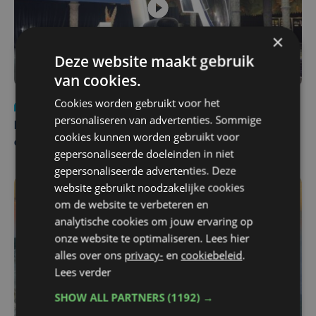
×
Deze website maakt gebruik
van cookies.
Cookies worden gebruikt voor het
Nieuws
za 1 augustus | 22:36
personaliseren van advertenties. Sommige
Belgisch Solar Team met West-Vlamingen wint voor
cookies kunnen worden gebruikt voor
eerst in VS
gepersonaliseerde doeleinden in niet
gepersonaliseerde advertenties. Deze
website gebruikt noodzakelijke cookies
om de website te verbeteren en
analytische cookies om jouw ervaring op
onze website te optimaliseren. Lees hier
alles over ons
privacy-
en
cookiebeleid
.
Lees verder
SHOW ALL PARTNERS
(1192) →