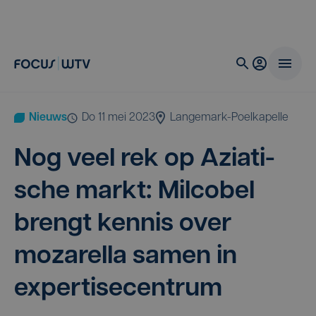
Nieuws
do 11 mei 2023
Langemark-Poelkapelle
Nog veel rek op Azi­a­ti­
sche markt: Mil­co­bel
brengt ken­nis over
moza­rel­la samen in
expertisecentrum