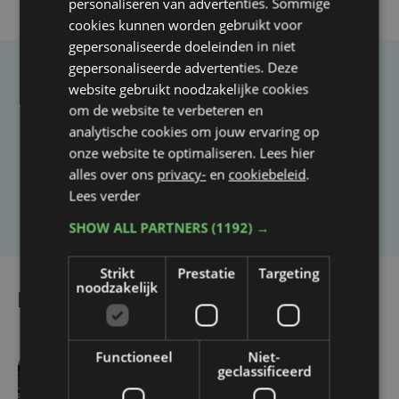
personaliseren van advertenties. Sommige
cookies kunnen worden gebruikt voor
gepersonaliseerde doeleinden in niet
gepersonaliseerde advertenties. Deze
Taalfout opgemerkt?
website gebruikt noodzakelijke cookies
om de website te verbeteren en
Heb je een taal- of schrijffout opgemerkt in dit
analytische cookies om jouw ervaring op
artikel?
onze website te optimaliseren. Lees hier
alles over ons
privacy-
en
cookiebeleid
.
Lees verder
Laat het ons weten
SHOW ALL PARTNERS
(1192) →
Strikt
Prestatie
Targeting
noodzakelijk
Lees ook
Functioneel
Niet-
geclassificeerd
zo 2 augustus | 14:21