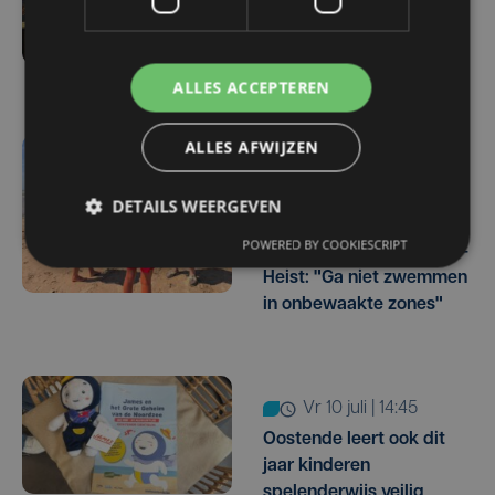
Mirador brengt Noordzee
tot leven op Theater Aan
Zee
ALLES ACCEPTEREN
ALLES AFWIJZEN
do 16 juli | 16:32
Kustreddingsdienst
DETAILS WEERGEVEN
waarschuwt na dodelijk
POWERED BY COOKIESCRIPT
zwemincident in Knokke-
Heist: "Ga niet zwemmen
in onbewaakte zones"
vr 10 juli | 14:45
Oostende leert ook dit
jaar kinderen
spelenderwijs veilig