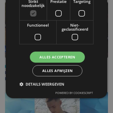
Strikt
Prestatie
Targeting
noodzakelijk
Functioneel
Niet-
geclassificeerd
ALLES ACCEPTEREN
Nieuws
di 4 augustus | 09:32
ALLES AFWIJZEN
Man en vrouw dood aangetroffen in woning in Sint-
Pieters Brugge
DETAILS WEERGEVEN
POWERED BY COOKIESCRIPT