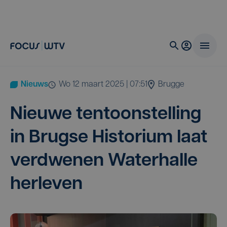
Nieuws
wo 12 maart 2025 | 07:51
Brugge
Nieu­we ten­toon­stel­ling
in Brug­se His­to­ri­um laat
ver­dwe­nen Water­hal­le
herleven