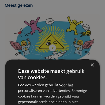
Meest gelezen
×
Deze website maakt gebruik
van cookies.
Cookies worden gebruikt voor het
Programma
di 30 juni | 16:43
personaliseren van advertenties. Sommige
Kom jij donderdag met ons mee lachen? Focus-WTV
cookies kunnen worden gebruikt voor
trakteert deze zomer op zeven gratis comedyavonden
gepersonaliseerde doeleinden in niet