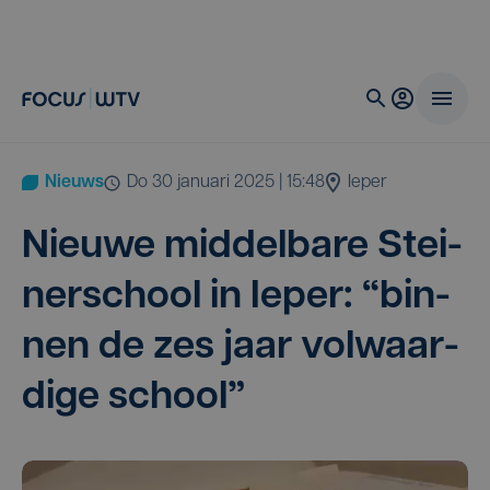
Nieuws
do 30 januari 2025 | 15:48
Ieper
Nieu­we mid­del­ba­re Stei­
ner­school in Ieper:
“
bin­
nen de zes jaar vol­waar­
di­ge school”