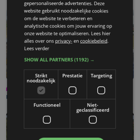
gepersonaliseerde advertenties. Deze
website gebruikt noodzakelijke cookies
om de website te verbeteren en
analytische cookies om jouw ervaring op
onze website te optimaliseren. Lees hier
alles over ons
privacy-
en
cookiebeleid
.
Lees verder
SHOW ALL PARTNERS
(1192) →
Strikt
Prestatie
Targeting
noodzakelijk
Programma
ma 14 juli 2025 | 11:16
Lorenzo en Maarten op stap in Poperinge
Functioneel
Niet-
geclassificeerd