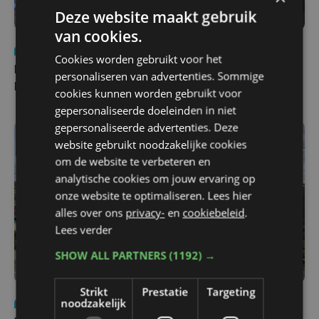
Deze website maakt gebruik
van cookies.
Nieuws
di 4 augustus | 09:32
Cookies worden gebruikt voor het
Man en vrouw dood aangetroffen in woning in Sint-
personaliseren van advertenties. Sommige
Pieters Brugge
cookies kunnen worden gebruikt voor
gepersonaliseerde doeleinden in niet
gepersonaliseerde advertenties. Deze
website gebruikt noodzakelijke cookies
om de website te verbeteren en
analytische cookies om jouw ervaring op
onze website te optimaliseren. Lees hier
alles over ons
privacy-
en
cookiebeleid
.
Lees verder
SHOW ALL PARTNERS
(1192) →
Strikt
Prestatie
Targeting
noodzakelijk
Nieuws
wo 5 augustus | 11:57