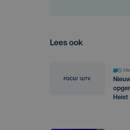
Lees ook
m
Nieuw
opge
Heist