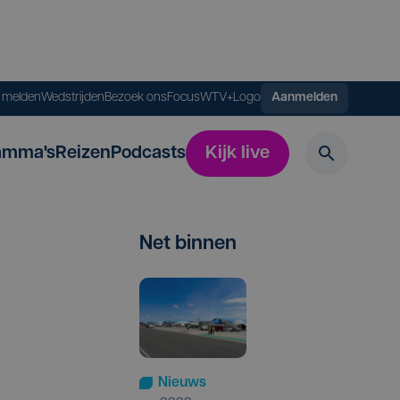
s melden
Wedstrijden
Bezoek ons
FocusWTV+
Logo
Aanmelden
amma's
Reizen
Podcasts
Kijk live
Net binnen
Nieuws