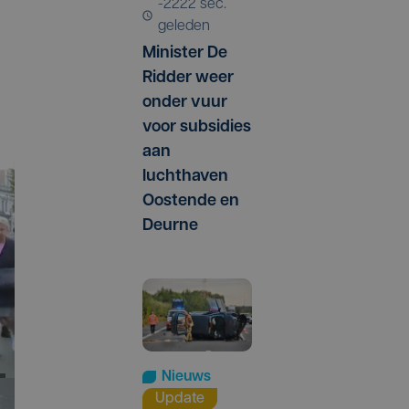
-2222 sec.
geleden
Minister De
Ridder weer
onder vuur
voor subsidies
aan
luchthaven
Oostende en
Deurne
Nieuws
Update