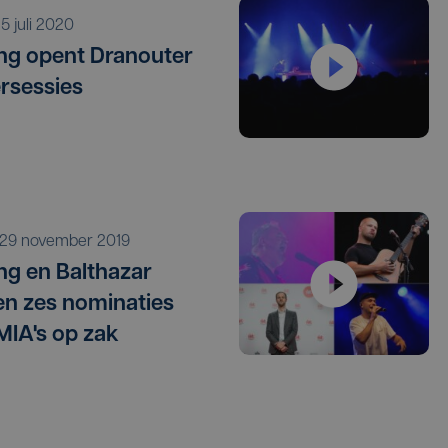
o 5 juli 2020
ng opent Dranouter
rsessies
r 29 november 2019
ng en Balthazar
n zes nominaties
MIA's op zak