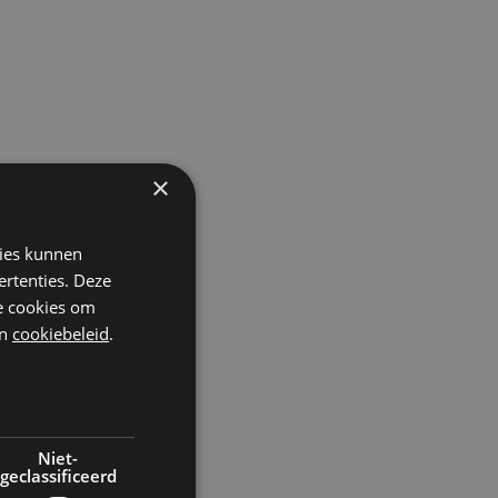
×
kies kunnen
r
ertenties. Deze
r
he cookies om
n
n
cookiebeleid
.
Niet-
geclassificeerd