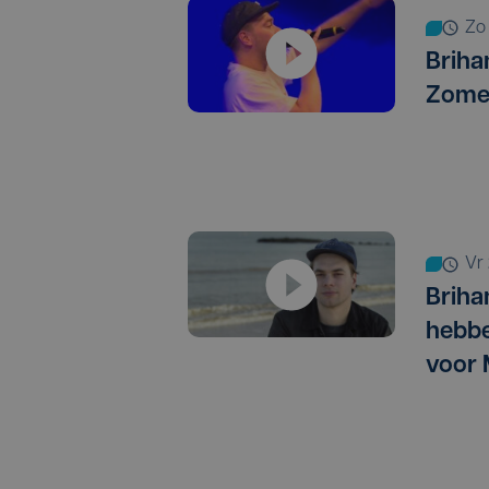
z
Briha
Zome
v
Briha
hebbe
voor 