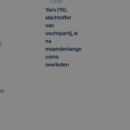
| 21:30
Yaro (19),
slachtoffer
van
vechtpartij, is
na
.
maandenlange
coma
overleden
en