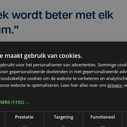
ek wordt beter met elk
um."
jk
e maakt gebruik van cookies.
ebruikt voor het personaliseren van advertenties. Sommige coo
 in Kortrijk om te signeren en te verkopen. Maa
oor gepersonaliseerde doeleinden in niet gepersonaliseerde adv
 die al allemaal de deur uit. "Ik was hier om 8 uu
 noodzakelijke cookies om de website te verbeteren en analytisc
ar die waren helaas al weg. Ik heb dan maar ee
onze website te optimaliseren. Lees hier alles over ons
privacy-
e
 fan.
TNERS
(1192) →
e rapper ook op de zaterdagmarkt van Brugge
Prestatie
Targeting
Functioneel
ende dagen is hij nog te vinden in Gent, Leuven