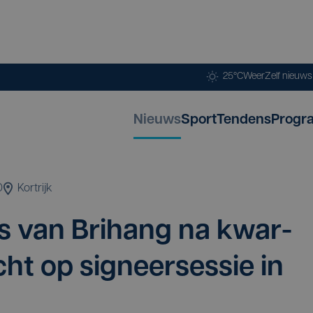
25°C
Weer
Zelf nieuw
Nieuws
Sport
Tendens
Progr
0
Kortrijk
ons van Bri­hang na kwar­
ocht op sig­neer­ses­sie in