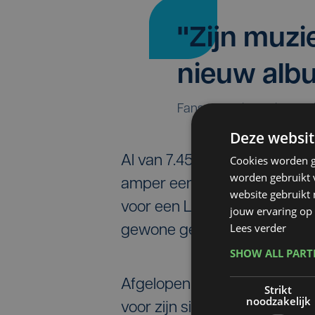
"Zijn muzi
nieuw alb
Fans van Brihang in Kortri
Deze websit
Cookies worden g
Al van 7.45 uur staat Brihang
worden gebruikt v
amper een kwartier later, zijn
website gebruikt
voor een Limited Edition, ma
jouw ervaring op 
Lees verder
gewone gekocht", vertelt een
SHOW ALL PAR
Afgelopen zaterdag stond d
Strikt
noodzakelijk
voor zijn signeersessie. Kom