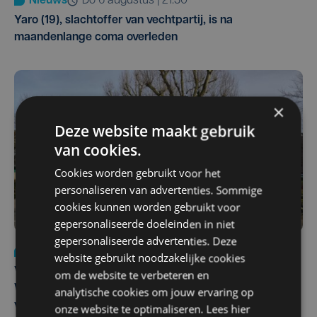
Nieuws
do 6 augustus | 21:30
Yaro (19), slachtoffer van vechtpartij, is na
maandenlange coma overleden
×
Deze website maakt gebruik
van cookies.
Cookies worden gebruikt voor het
personaliseren van advertenties. Sommige
cookies kunnen worden gebruikt voor
gepersonaliseerde doeleinden in niet
gepersonaliseerde advertenties. Deze
Nieuws
wo 5 augustus | 11:57
website gebruikt noodzakelijke cookies
Vier Oostendse gynaecologen versterken dienst in AZ
om de website te verbeteren en
West, dat ook een nieuwe voltijdse gynaecoloog
analytische cookies om jouw ervaring op
verwelkomt
onze website te optimaliseren. Lees hier