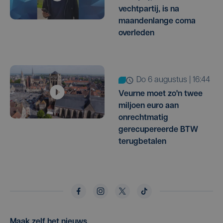
vechtpartij, is na
maandenlange coma
overleden
do 6 augustus | 16:44
Veurne moet zo'n twee
miljoen euro aan
onrechtmatig
gerecupereerde BTW
terugbetalen
Maak zelf het nieuws