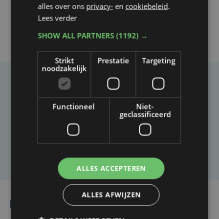
alles over ons
privacy-
en
cookiebeleid
.
Lees verder
SHOW ALL PARTNERS
(1192) →
Strikt
Prestatie
Targeting
noodzakelijk
Taalfout opgemerkt?
Heb je een taal- of schrijffout opgemerkt in dit
Functioneel
Niet-
geclassificeerd
artikel?
Laat het ons weten
ALLES ACCEPTEREN
ALLES AFWIJZEN
Lees ook