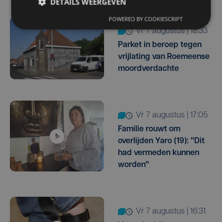
DETAILS WEERGEVEN
POWERED BY COOKIESCRIPT
vr 7 augustus | 18:33
Parket in beroep tegen
vrijlating van Roemeense
moordverdachte
vr 7 augustus | 17:05
Familie rouwt om
overlijden Yaro (19): "Dit
had vermeden kunnen
worden"
vr 7 augustus | 16:31