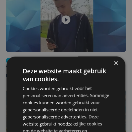
Nieuws
do 6 augustus | 21:30
×
Yaro (19), slachtoffer van vechtpartij, is na
Deze website maakt gebruik
maandenlange coma overleden
van cookies.
Cookies worden gebruikt voor het
personaliseren van advertenties. Sommige
cookies kunnen worden gebruikt voor
gepersonaliseerde doeleinden in niet
gepersonaliseerde advertenties. Deze
website gebruikt noodzakelijke cookies
om de website te verbeteren en