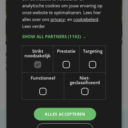
analytische cookies om jouw ervaring op
onze website te optimaliseren. Lees hier
alles over ons
privacy-
en
cookiebeleid
.
Lees verder
SHOW ALL PARTNERS
(1192) →
Strikt
Prestatie
Targeting
Nieuws
Update
za 1 augustus | 17:21
noodzakelijk
Zwaar ongeval op E403 in Izegem: drie rijstroken
afgesloten
Functioneel
Niet-
geclassificeerd
ALLES ACCEPTEREN
Taalfout opgemerkt?