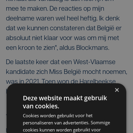
mee te maken. De reacties op mijn
deelname waren wel heel heftig. Ik denk
dat we kunnen constateren dat België er
absoluut niet klaar voor was om mij met
een kroon te zien", aldus Blockmans.
De laatste keer dat een West-Vlaamse
kandidate zich Miss België mocht noemen,
was in 2021. Toen won de Harelbeekse
×
Kedist Deltour.
Deze website maakt gebruik
van cookies.
Stefaan Six
Laurens De Jaegher
Cookies worden gebruikt voor het
personaliseren van advertenties. Sommige
cookies kunnen worden gebruikt voor
Meest gelezen