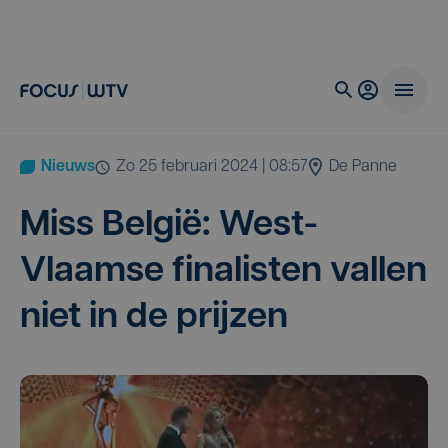
Nieuws
zo 25 februari 2024 | 08:57
De Panne
Miss Bel­gië: West-
Vlaam­se fina­lis­ten val­len
niet in de prijzen