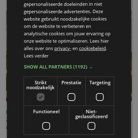
gepersonaliseerde doeleinden in niet
gepersonaliseerde advertenties. Deze
website gebruikt noodzakelijke cookies
om de website te verbeteren en
analytische cookies om jouw ervaring op
onze website te optimaliseren. Lees hier
alles over ons
privacy-
en
cookiebeleid
.
Lees verder
SHOW ALL PARTNERS
(1192) →
Strikt
Prestatie
Targeting
noodzakelijk
Functioneel
Niet-
Nieuws
Update
za 1 augustus | 17:21
geclassificeerd
Zwaar ongeval op E403 in Izegem: drie rijstroken
afgesloten