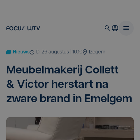
Nieuws
di 26 augustus | 16:10
Izegem
Meu­bel­ma­ke­rij Col­lett
&
Vic­tor her­start na
zwa­re brand in Emelgem