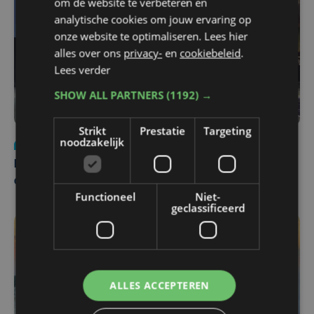
om de website te verbeteren en
analytische cookies om jouw ervaring op
onze website te optimaliseren. Lees hier
alles over ons
privacy-
en
cookiebeleid
.
Lees verder
SHOW ALL PARTNERS
(1192) →
Strikt
Prestatie
Targeting
noodzakelijk
Nieuws
za 1 augustus | 22:36
Belgisch Solar Team met West-Vlamingen wint voor
eerst in VS
Functioneel
Niet-
geclassificeerd
ALLES ACCEPTEREN