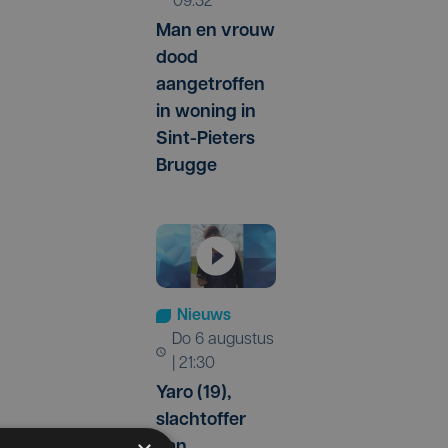
09:32
Man en vrouw
dood
aangetroffen
in woning in
Sint-Pieters
Brugge
Nieuws
do 6 augustus
| 21:30
Yaro (19),
slachtoffer
van