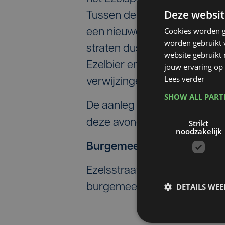
Deze websit
Tussen de Bavikhoofsestraa
Cookies worden g
een nieuwe verkaveling opget
worden gebruikt v
straten dus een verwijzing na
website gebruikt
Ezelbier en de stunt "Ezelge
jouw ervaring op 
Lees verder
verwijzingen naar het dier.
SHOW ALL PAR
De aanleg van de wegen start
deze avond voorgelegd aan
Strikt
noodzakelijk
Burgemeester waagt zich aan
Ezelsstraatnamen, ideaal mom
DETAILS WE
burgemeester Francis Benoit.