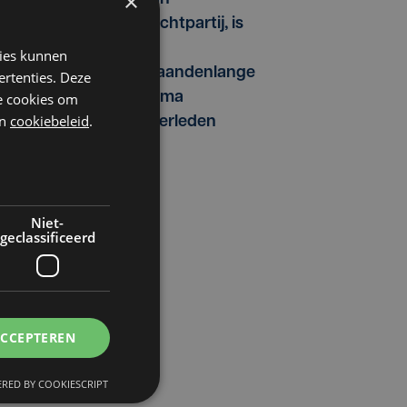
×
vechtpartij, is
na
kies kunnen
maandenlange
ertenties. Deze
et
coma
he cookies om
n
cookiebeleid
.
overleden
Niet-
geclassificeerd
ACCEPTEREN
RED BY COOKIESCRIPT