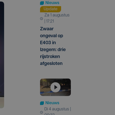
Nieuws
Update
za 1 augustus
| 17:21
Zwaar
ongeval op
E403 in
Izegem: drie
rijstroken
afgesloten
Nieuws
di 4 augustus |