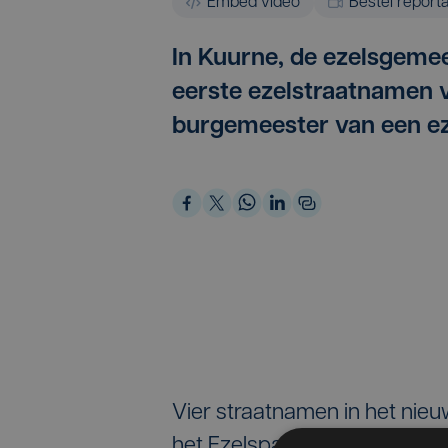
Embed video
Bestel report
In Kuurne, de ezelsgemee
eerste ezelstraatnamen vo
burgemeester van een ez
Vier straatnamen in het nie
het Ezelspad, de Ezelsdreef