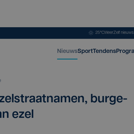
25°C
Weer
Zelf nieuw
Nieuws
Sport
Tendens
Progr
e
zel­straat­na­men, bur­ge­
an ezel