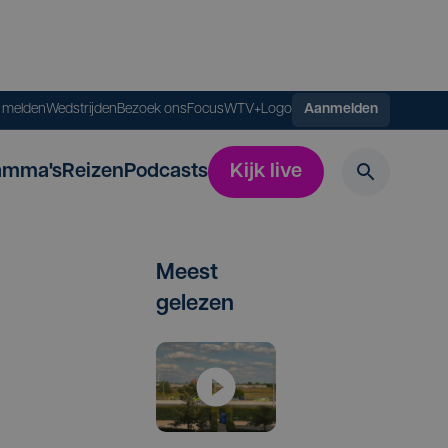
s melden
Wedstrijden
Bezoek ons
FocusWTV+
Logo
Aanmelden
amma's
Reizen
Podcasts
Kijk live
Meest
gelezen