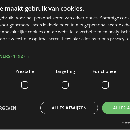
e maakt gebruik van cookies.
t, Grenswachterweg en Steenovenstraat wordt
ebruikt voor het personaliseren van advertenties. Sommige coo
rokken, binnen deze verkaveling krijgen vier
oor gepersonaliseerde doeleinden in niet gepersonaliseerde adv
ar ezels. Naast de Ezelsfeesten, Koning Ezel, h
 noodzakelijke cookies om de website te verbeteren en analytisc
m" blijft de gemeente dus doorspekt met
onze website te optimaliseren. Lees hier alles over ons
privacy-
e
TNERS
(1192) →
 in het najaar, de straatnamen zelf worden
 de gemeenteraad.
Prestatie
Targeting
Functioneel
 ritje op ezel...
ent voor een ritje op een ezel, dacht
ERGEVEN
ALLES AFWIJZEN
ALLES 
 Maar dat viel toch wat tegen...
POWE