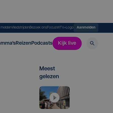
s melden
Wedstrijden
Bezoek ons
FocusWTV+
Logo
Aanmelden
amma's
Reizen
Podcasts
Kijk live
Meest
gelezen
t