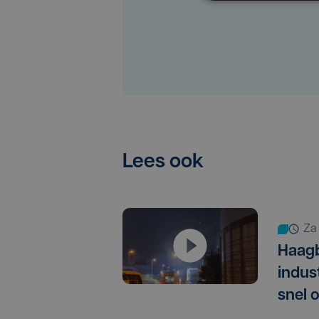
Lees ook
z
Haagb
indus
snel 