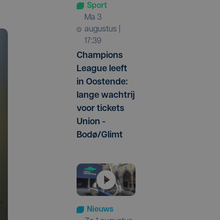
Sport
ma 3
augustus |
17:39
Champions
League leeft
in Oostende:
lange wachtrij
voor tickets
Union -
Bodø/Glimt
Nieuws