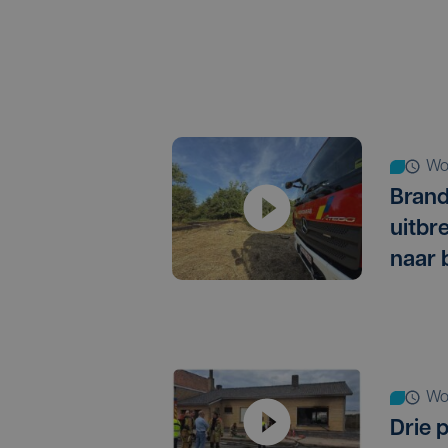
w
Bran
uitbr
naar 
w
Drie 