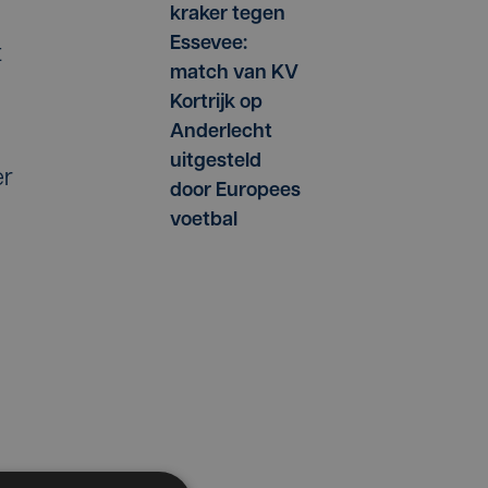
kraker tegen
Essevee:
t
match van KV
Kortrijk op
Anderlecht
uitgesteld
er
door Europees
voetbal