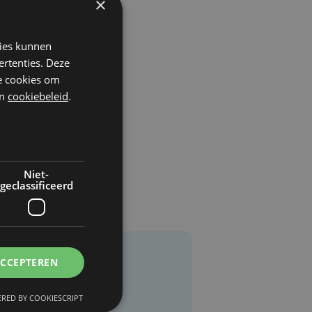
×
kies kunnen
ertenties. Deze
he cookies om
n
cookiebeleid
.
Niet-
geclassificeerd
ACCEPTEREN
RED BY COOKIESCRIPT