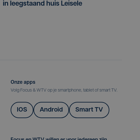
in leegstaand huis Leisele
Onze apps
Volg Focus & WTV op je smartphone, tablet of smart TV.
IOS
Android
Smart TV
Focus en WTV willen er voor iedereen zijn