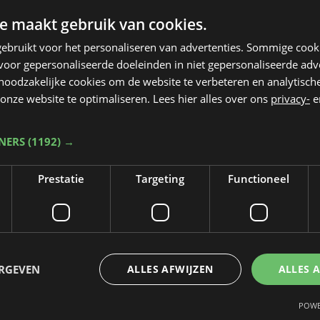
e maakt gebruik van cookies.
ebruikt voor het personaliseren van advertenties. Sommige coo
oor gepersonaliseerde doeleinden in niet gepersonaliseerde adv
 noodzakelijke cookies om de website te verbeteren en analytisc
onze website te optimaliseren. Lees hier alles over ons
privacy-
e
TNERS
(1192) →
Prestatie
Targeting
Functioneel
ERGEVEN
ALLES AFWIJZEN
ALLES 
Taalfout opgemerkt?
POWE
Heb je een taal- of schrijffout opgemerkt in dit artikel?