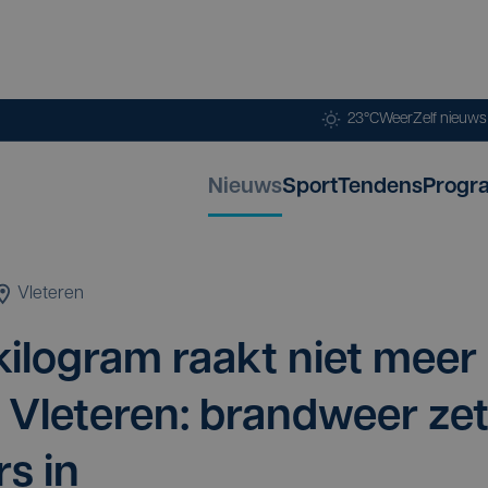
23°C
Weer
Zelf nieuw
Nieuws
Sport
Tendens
Progr
Vleteren
ilo­gram raakt niet meer
 Vle­te­ren: brand­weer ze
rs in