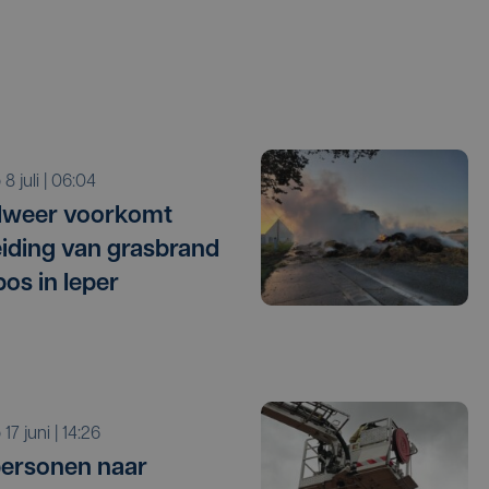
o 8 juli | 06:04
dweer voorkomt
eiding van grasbrand
bos in Ieper
o 17 juni | 14:26
personen naar