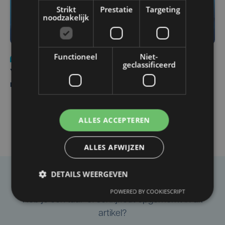
Strikt
Prestatie
Targeting
noodzakelijk
Functioneel
Niet-
Nieuws
do 6 augustus | 21:30
geclassificeerd
Yaro (19), slachtoffer van vechtpartij, is na
maandenlange coma overleden
ALLES ACCEPTEREN
ALLES AFWIJZEN
DETAILS WEERGEVEN
Taalfout opgemerkt?
POWERED BY COOKIESCRIPT
Heb je een taal- of schrijffout opgemerkt in dit
artikel?