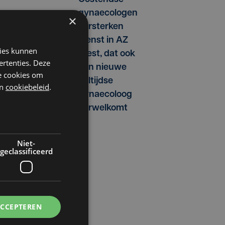
gynaecologen
×
versterken
dienst in AZ
kies kunnen
West, dat ook
ertenties. Deze
een nieuwe
he cookies om
voltijdse
n
cookiebeleid
.
gynaecoloog
verwelkomt
Niet-
geclassificeerd
ACCEPTEREN