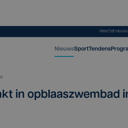
Weer
Zelf nieuw
Nieuws
Sport
Tendens
Progr
ke
inkt in opblaas­zwem­bad i