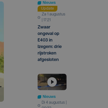
Nieuws
Update
za 1 augustus
| 17:21
Zwaar
ongeval op
E403 in
Izegem: drie
rijstroken
afgesloten
Nieuws
di 4 augustus |