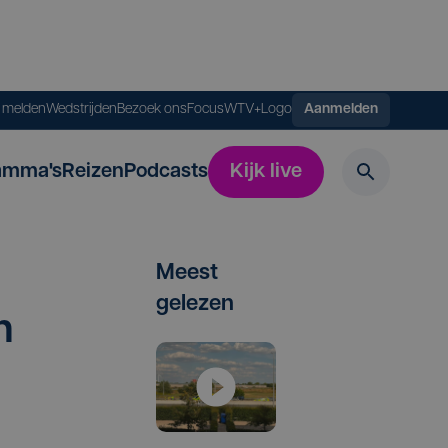
s melden
Wedstrijden
Bezoek ons
FocusWTV+
Logo
Aanmelden
amma's
Reizen
Podcasts
Kijk live
Meest
gelezen
n