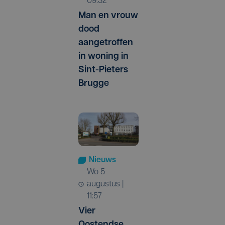
09:32
Man en vrouw
dood
aangetroffen
in woning in
Sint-Pieters
Brugge
Nieuws
wo 5
augustus |
11:57
Vier
Oostendse