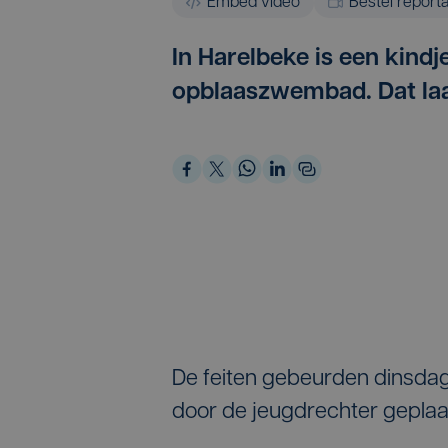
Embed video
Bestel report
In Harelbeke is een kindj
opblaaszwembad. Dat laat
De feiten gebeurden dinsdag
door de jeugdrechter geplaat