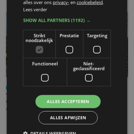
alles over ons
privacy-
en
cookiebeleid
.
Lees verder
SHOW ALL PARTNERS
(1192) →
Strikt
Prestatie
Targeting
noodzakelijk
Functioneel
Niet-
geclassificeerd
Nieuws
wo 5 augustus | 11:57
Vier Oostendse gynaecologen versterken dienst in AZ
ALLES ACCEPTEREN
West, dat ook een nieuwe voltijdse gynaecoloog
verwelkomt
ALLES AFWIJZEN
DETAILS WEERGEVEN