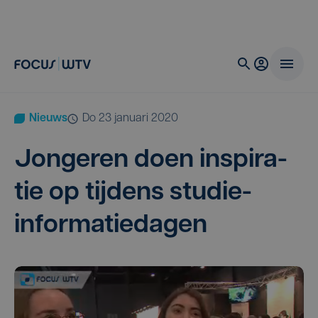
Nieuws
do 23 januari 2020
Jon­ge­ren doen inspi­ra­
tie op tij­dens studie-
informatiedagen