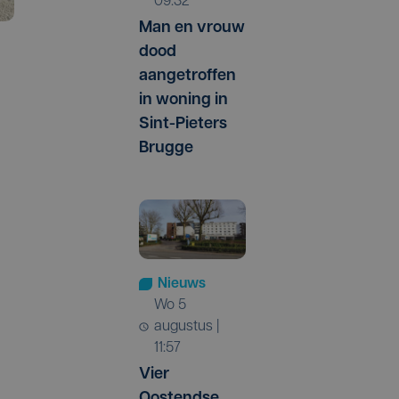
09:32
Man en vrouw
dood
aangetroffen
in woning in
Sint-Pieters
Brugge
Nieuws
wo 5
augustus |
11:57
Vier
Oostendse