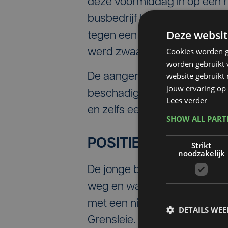
deze voormiddag in op een r
busbedrijf Herman en Vanda
Deze websit
tegen een geparkeerde BMW
Cookies worden g
werd zwaar beschadigd. Mins
worden gebruikt v
website gebruikt
De aangerichte schade is eno
jouw ervaring op 
beschadigd, maar ook een be
Lees verder
en zelfs een gevel bleven ni
SHOW ALL PAR
POSITIEVE SPEEKSE
Strikt
noodzakelijk
De jonge bestuurder uit Pope
weg en was verward. "Vermoed
met een niet-aangepaste sne
DETAILS WE
Grensleie. "Hij raakte licht