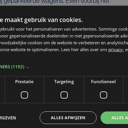
ij geparkeerde wagens. Even voorbij het
mme, richting het centrum, knalde de wagen
e maakt gebruik van cookies.
. De daarachter opgestelde Hyundai Tucson
ebruikt voor het personaliseren van advertenties. Sommige coo
tens drie wagens zijn niet meer te herstellen.
oor gepersonaliseerde doeleinden in niet gepersonaliseerde adv
 noodzakelijke cookies om de website te verbeteren en analytisc
rm. Niet alleen enkele auto's raakten
onze website te optimaliseren. Lees hier alles over ons
privacy-
e
tonnen verlichtingspaal, brievenbus, regenpij
et gespaard.
TNERS
(1192) →
LTEST
Prestatie
Targeting
Functioneel
ringe kwam tot stilstand in het midden van de
elijk was hij in slaap gevallen, in combinatie
lheid", aldus de woordvoerder van politiezone
ERGEVEN
ALLES AFWIJZEN
ALLES 
gewond en werd naar het ziekenhuis gebracht.