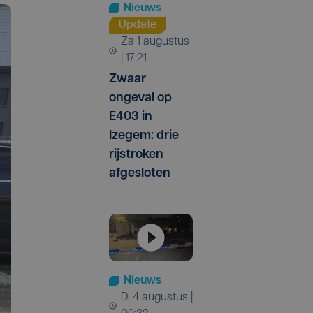
Nieuws
Update
za 1 augustus
| 17:21
Zwaar
ongeval op
E403 in
Izegem: drie
rijstroken
afgesloten
Nieuws
di 4 augustus |