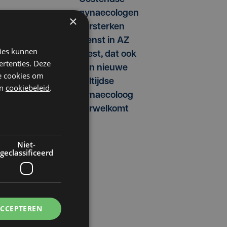
gynaecologen
×
versterken
dienst in AZ
kies kunnen
West, dat ook
ertenties. Deze
een nieuwe
he cookies om
voltijdse
n
cookiebeleid
.
p
gynaecoloog
verwelkomt
Niet-
geclassificeerd
ACCEPTEREN