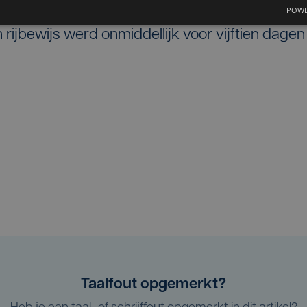
loed van verboden middelen was. Hij legde een
POWE
n rijbewijs werd onmiddellijk voor vijftien dagen
Taalfout opgemerkt?