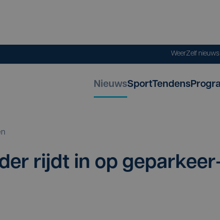
Weer
Zelf nieuw
Nieuws
Sport
Tendens
Progr
en
der rijdt in op gepar­keer