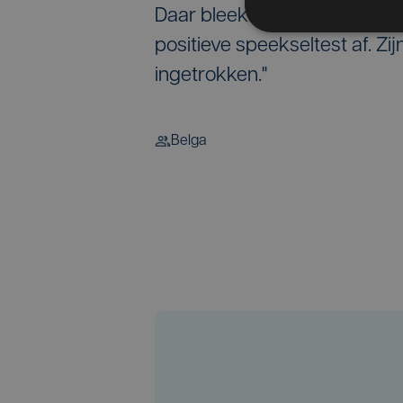
Daar bleek dat hij onder inv
positieve speekseltest af. Zij
ingetrokken."
Belga