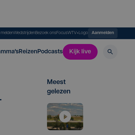
s melden
Wedstrijden
Bezoek ons
FocusWTV+
Logo
Aanmelden
amma's
Reizen
Podcasts
Kijk live
Meest
gelezen
­