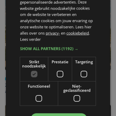
gepersonaliseerde advertenties. Deze
website gebruikt noodzakelijke cookies
om de website te verbeteren en
analytische cookies om jouw ervaring op
onze website te optimaliseren. Lees hier
alles over ons
privacy-
en
cookiebeleid
.
Lees verder
SHOW ALL PARTNERS
(1192) →
Strikt
Prestatie
Targeting
noodzakelijk
Nieuws
Update
za 1 augustus | 17:21
Functioneel
Niet-
Zwaar ongeval op E403 in Izegem: drie rijstroken
geclassificeerd
afgesloten