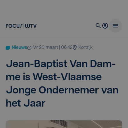
Nieuws
vr 20 maart | 06:42
Kortrijk
Jean-Bap­tist Van Dam­
me is West-Vlaam­se
Jon­ge Onder­ne­mer van
het Jaar