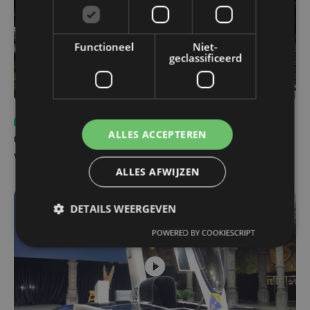
Functioneel
Niet-
geclassificeerd
Sport
ma 3 augustus | 17:39
ALLES ACCEPTEREN
Champions League leeft in Oostende: lange wachtrij
voor tickets Union - Bodø/Glimt
ALLES AFWIJZEN
DETAILS WEERGEVEN
POWERED BY COOKIESCRIPT