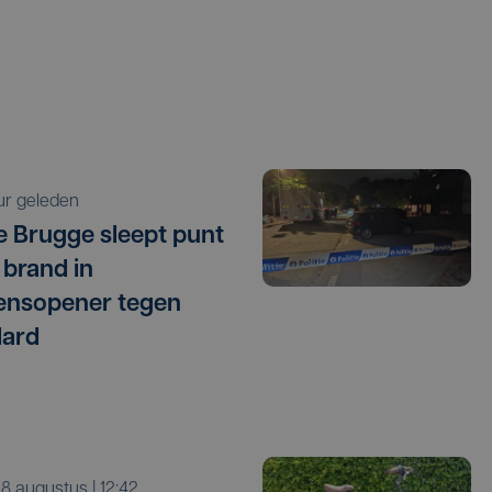
uur geleden
e Brugge sleept punt
 brand in
ensopener tegen
dard
a 8 augustus | 12:42