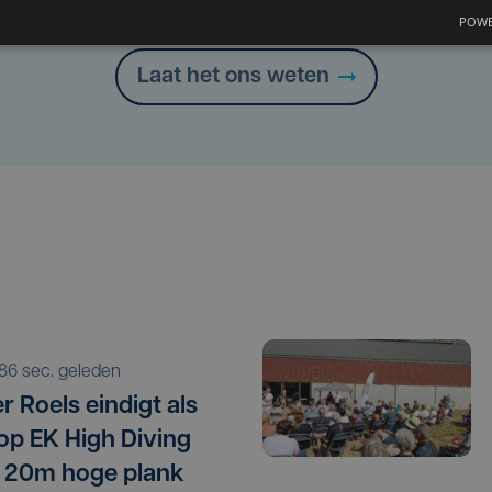
Heb je een taal- of schrijffout opgemerkt in dit artikel?
POWE
Laat het ons weten
486 sec. geleden
r Roels eindigt als
 op EK High Diving
 20m hoge plank