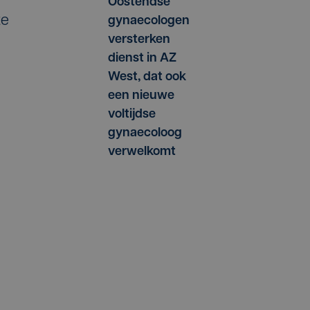
Oostendse
te
gynaecologen
versterken
dienst in AZ
West, dat ook
een nieuwe
voltijdse
gynaecoloog
verwelkomt