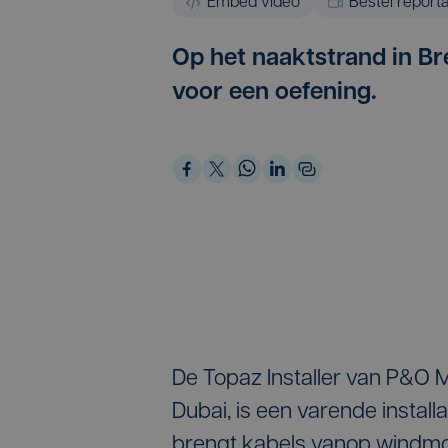
Embed video
Bestel report
Op het naaktstrand in Br
voor een oefening.
De Topaz Installer van P&O M
Dubai, is een varende instal
brengt kabels vanop windmo