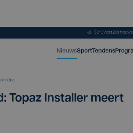
30°C
Weer
Zelf nieuw
Nieuws
Sport
Tendens
Progr
redene
: Topaz Instal­ler meert