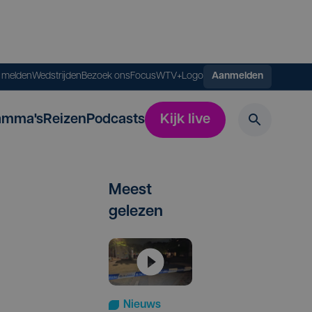
s melden
Wedstrijden
Bezoek ons
FocusWTV+
Logo
Aanmelden
amma's
Reizen
Podcasts
Kijk live
Meest
gelezen
Nieuws