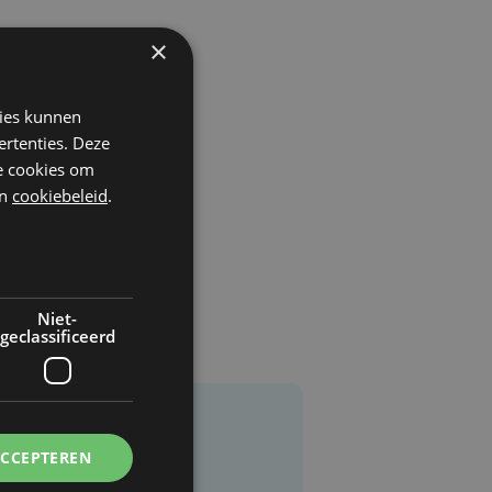
×
kies kunnen
ertenties. Deze
he cookies om
n
cookiebeleid
.
Niet-
geclassificeerd
ACCEPTEREN