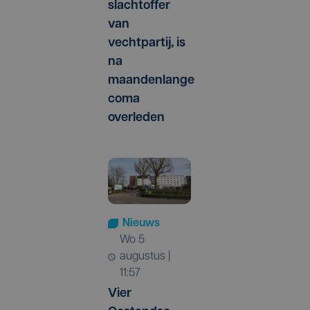
slachtoffer
van
vechtpartij, is
na
maandenlange
coma
overleden
Nieuws
wo 5
augustus |
11:57
Vier