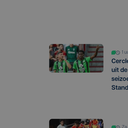
1 
Cercl
uit de
seizo
Stan
z