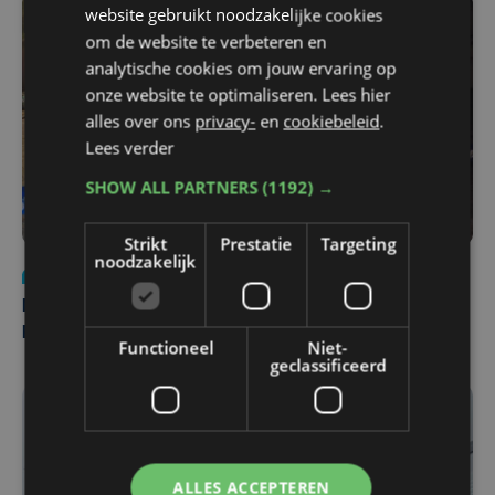
website gebruikt noodzakelijke cookies
om de website te verbeteren en
analytische cookies om jouw ervaring op
onze website te optimaliseren. Lees hier
alles over ons
privacy-
en
cookiebeleid
.
Lees verder
SHOW ALL PARTNERS
(1192) →
Strikt
Prestatie
Targeting
noodzakelijk
Nieuws
di 4 augustus | 09:32
Man en vrouw dood aangetroffen in woning in Sint-
Pieters Brugge
Functioneel
Niet-
geclassificeerd
ALLES ACCEPTEREN