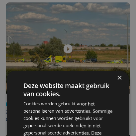
×
Deze website maakt gebruik
van cookies.
Cookies worden gebruikt voor het
Nieuws
Update
za 1 augustus | 17:21
personaliseren van advertenties. Sommige
Zwaar ongeval op E403 in Izegem: drie rijstroken
cookies kunnen worden gebruikt voor
afgesloten
gepersonaliseerde doeleinden in niet
gepersonaliseerde advertenties. Deze