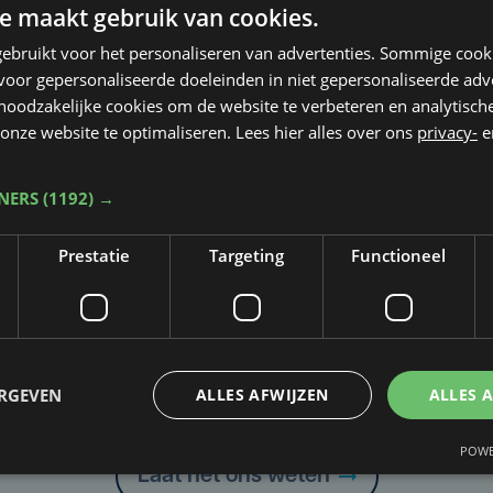
e maakt gebruik van cookies.
e Metaal op het podium.
ebruikt voor het personaliseren van advertenties. Sommige coo
oor gepersonaliseerde doeleinden in niet gepersonaliseerde adv
 noodzakelijke cookies om de website te verbeteren en analytisc
onze website te optimaliseren. Lees hier alles over ons
privacy-
e
e Metaal
TNERS
(1192) →
Prestatie
Targeting
Functioneel
Taalfout opgemerkt?
ERGEVEN
ALLES AFWIJZEN
ALLES 
Heb je een taal- of schrijffout opgemerkt in dit artikel?
POWE
Laat het ons weten