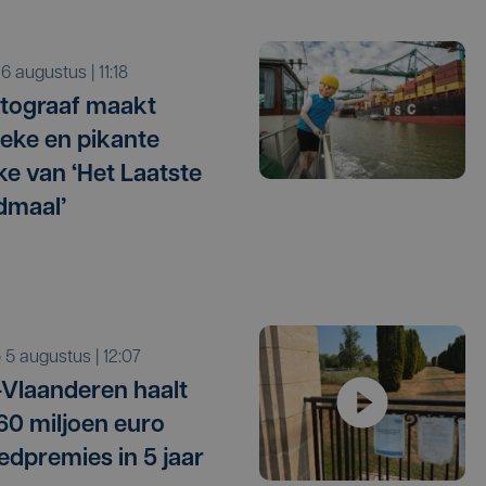
o 6 augustus | 11:18
tograaf maakt
tieke en pikante
e van ‘Het Laatste
dmaal’
o 5 augustus | 12:07
Vlaanderen haalt
 60 miljoen euro
edpremies in 5 jaar