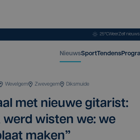
25°C
Weer
Zelf nieuw
Nieuws
Sport
Tendens
Progr
Wevelgem
Zwevegem
Diksmuide
al met nieu­we gita­rist:
 werd wis­ten we: we
plaat maken”