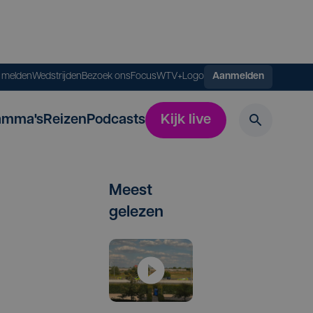
s melden
Wedstrijden
Bezoek ons
FocusWTV+
Logo
Aanmelden
amma's
Reizen
Podcasts
Kijk live
Meest
gelezen