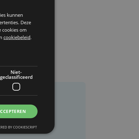
kies kunnen
ertenties. Deze
he cookies om
n
cookiebeleid
.
Niet-
geclassificeerd
ACCEPTEREN
RED BY COOKIESCRIPT