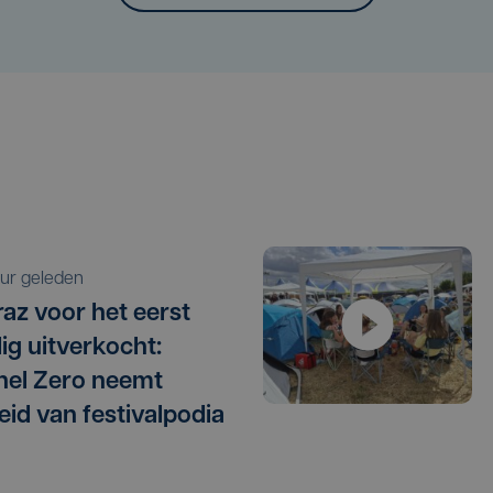
 uur geleden
raz voor het eerst
dig uitverkocht:
el Zero neemt
eid van festivalpodia