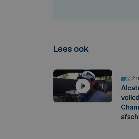
Lees ook
2
Alcat
volle
Chann
afsch