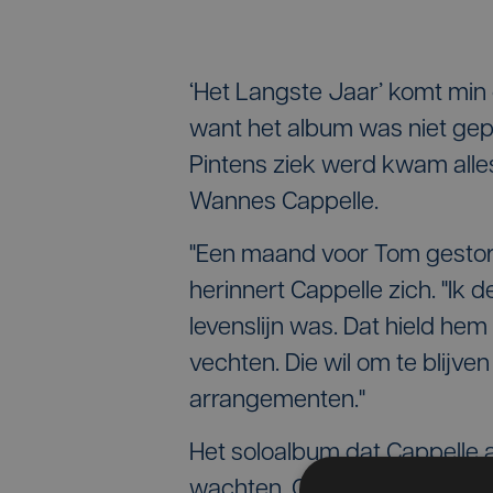
‘Het Langste Jaar’ komt min o
want het album was niet gep
Pintens ziek werd kwam alles
Wannes Cappelle.
"Een maand voor Tom gestorv
herinnert Cappelle zich. "Ik
levenslijn was. Dat hield he
vechten. Die wil om te blijven l
arrangementen."
Het soloalbum dat Cappelle a
wachten. Op de try-out in 4