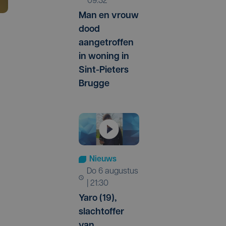
09:32
Man en vrouw
dood
aangetroffen
in woning in
Sint-Pieters
Brugge
Nieuws
do 6 augustus
| 21:30
Yaro (19),
slachtoffer
van