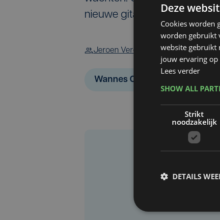
Deze websit
nieuwe gitarist van Het Zesd
Cookies worden g
worden gebruikt v
website gebruikt
Jeroen Vercruysse
Stefaan Six
jouw ervaring op 
Lees verder
Wannes Cappelle
Het Zesd
SHOW ALL PAR
Strikt
noodzakelijk
DETAILS WE