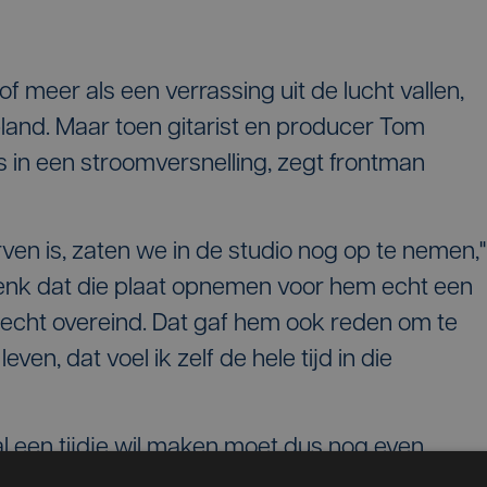
f meer als een verrassing uit de lucht vallen,
land. Maar toen gitarist en producer Tom
 in een stroomversnelling, zegt frontman
en is, zaten we in de studio nog op te nemen,"
 denk dat die plaat opnemen voor hem echt een
m echt overeind. Dat gaf hem ook reden om te
even, dat voel ik zelf de hele tijd in die
l een tijdje wil maken moet dus nog even
AD in Diksmuide stond Kasper Cornelus als