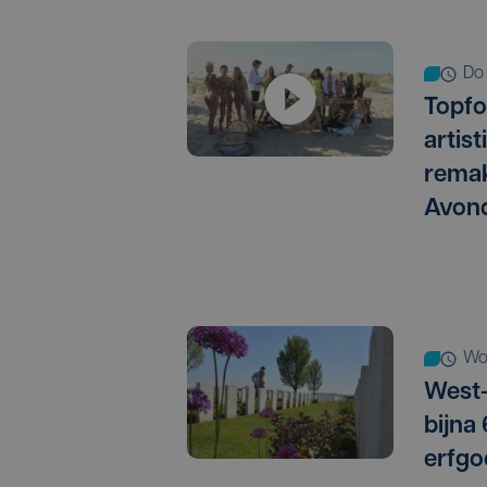
d
Topfo
artis
remak
Avon
w
West-
bijna
erfgo