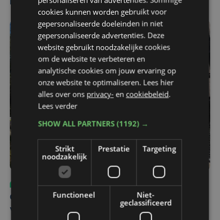
Meest gelezen
cookies kunnen worden gebruikt voor
gepersonaliseerde doeleinden in niet
gepersonaliseerde advertenties. Deze
website gebruikt noodzakelijke cookies
om de website te verbeteren en
analytische cookies om jouw ervaring op
onze website te optimaliseren. Lees hier
alles over ons
privacy-
en
cookiebeleid
.
Lees verder
SHOW ALL PARTNERS
(1192) →
Strikt
Prestatie
Targeting
noodzakelijk
Sport
ma 3 augustus | 17:39
Functioneel
Niet-
Champions League leeft in Oostende: lange wachtrij
geclassificeerd
voor tickets Union - Bodø/Glimt