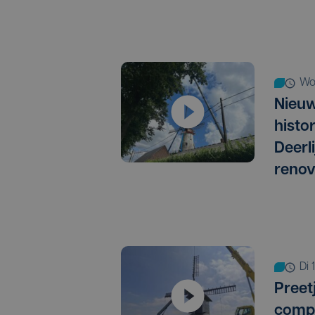
w
Nieuw
histo
Deerl
renov
di
Preet
compl