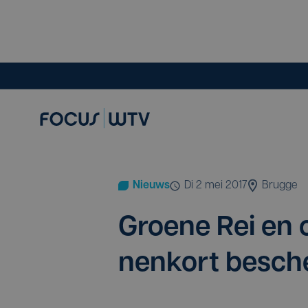
Nieuws
di 2 mei 2017
Brugge
Groe­ne Rei en 
nen­kort besc