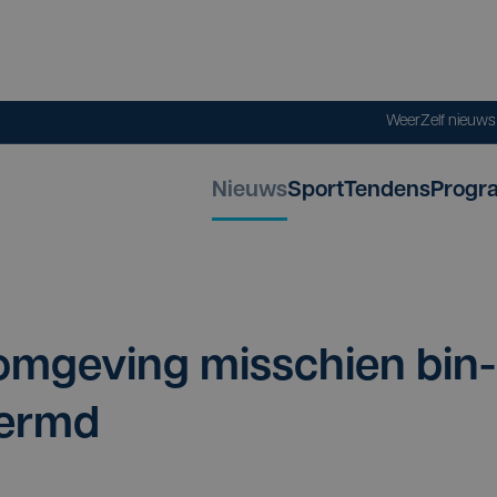
Weer
Zelf nieuw
Nieuws
Sport
Tendens
Progr
omge­ving mis­schien bin­
hermd