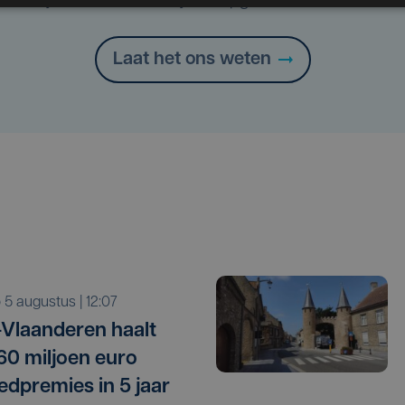
Heb je een taal- of schrijffout opgemerkt in dit artikel?
Laat het ons weten
o 5 augustus | 12:07
Vlaanderen haalt
 60 miljoen euro
edpremies in 5 jaar