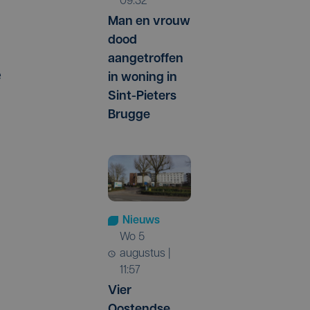
09:32
Man en vrouw
dood
aangetroffen
e
in woning in
Sint-Pieters
n
Brugge
Nieuws
wo 5
augustus |
11:57
Vier
Oostendse