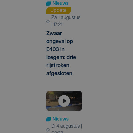
Nieuws
Update
za 1 augustus
| 17:21
Zwaar
ongeval op
E403 in
Izegem: drie
rijstroken
afgesloten
Nieuws
di 4 augustus |