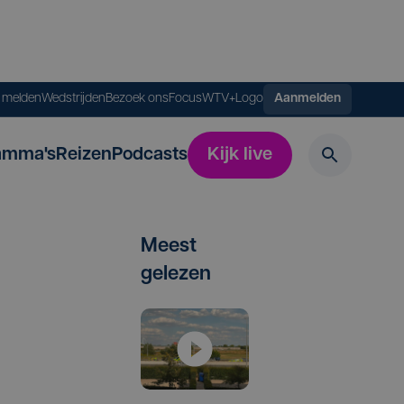
s melden
Wedstrijden
Bezoek ons
FocusWTV+
Logo
Aanmelden
amma's
Reizen
Podcasts
Kijk live
Meest
gelezen