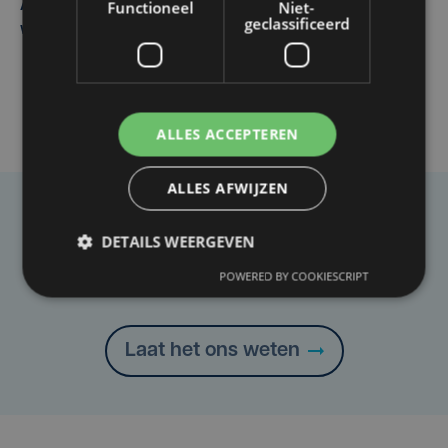
Functioneel
Niet-
Autobestuurster rijdt na foutief manoeuvre tegen
geclassificeerd
winkelgevel in Ieper
ALLES ACCEPTEREN
ALLES AFWIJZEN
Taalfout opgemerkt?
DETAILS WEERGEVEN
Heb je een taal- of schrijffout opgemerkt in dit
POWERED BY COOKIESCRIPT
artikel?
Laat het ons weten