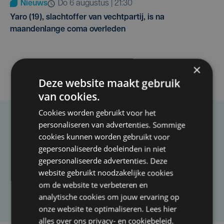
Nieuws
do 6 augustus | 21:30
Yaro (19), slachtoffer van vechtpartij, is na
maandenlange coma overleden
×
Deze website maakt gebruik
van cookies.
Cookies worden gebruikt voor het
personaliseren van advertenties. Sommige
Taalfout opgemerkt?
cookies kunnen worden gebruikt voor
Heb je een taal- of schrijffout opgemerkt in dit
gepersonaliseerde doeleinden in niet
artikel?
gepersonaliseerde advertenties. Deze
website gebruikt noodzakelijke cookies
om de website te verbeteren en
Laat het ons weten
analytische cookies om jouw ervaring op
onze website te optimaliseren. Lees hier
alles over ons
privacy-
en
cookiebeleid
.