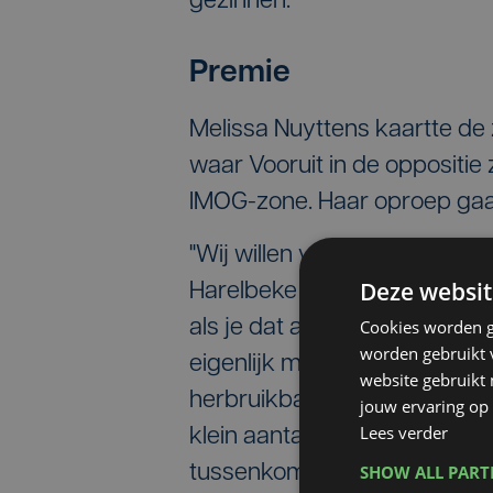
gezinnen."
Premie
Melissa Nuyttens kaartte d
waar Vooruit in de oppositie 
IMOG-zone. Haar oproep gaa
"Wij willen vooral veel meer
Deze websit
Harelbeke bijvoorbeeld komt
Cookies worden g
als je dat afweegt tegenove
worden gebruikt v
eigenlijk maar een peulschil
website gebruikt
herbruikbare, wasbare luiers.
jouw ervaring op 
Lees verder
klein aantal mensen die ze ge
SHOW ALL PAR
tussenkomst voorzien."