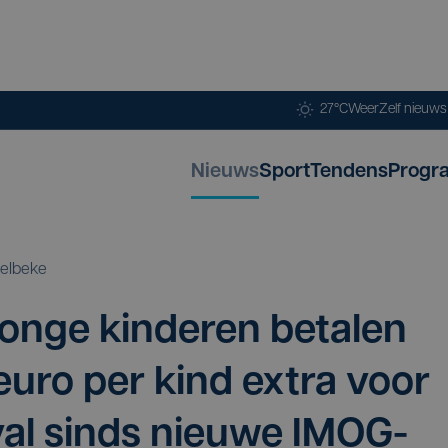
27°C
Weer
Zelf nieuw
Nieuws
Sport
Tendens
Progr
elbeke
n­ge kin­de­ren beta­len
uro per kind extra voor
af­val sinds nieu­we IMOG-