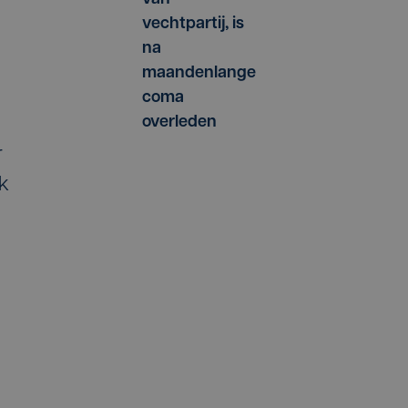
vechtpartij, is
na
maandenlange
coma
overleden
r
ok