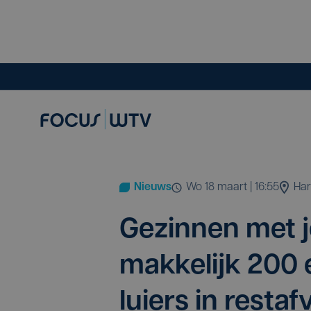
Nieuws
wo 18 maart | 16:55
Har
Gezin­nen met jo
mak­ke­lijk
200
e
lui­ers in res­t