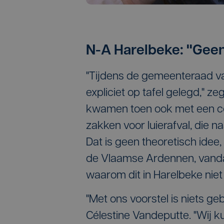
N-A Harelbeke: "Geen
"Tijdens de gemeenteraad v
expliciet op tafel gelegd," 
kwamen toen ook met een con
zakken voor luierafval, die 
Dat is geen theoretisch idee
de Vlaamse Ardennen, vandaa
waarom dit in Harelbeke nie
"Met ons voorstel is niets ge
Célestine Vandeputte. "Wij k