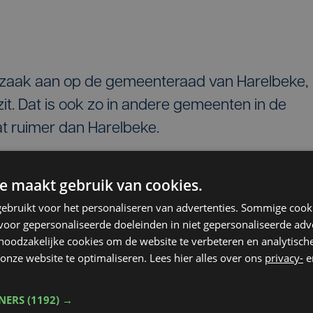
e zaak aan op de gemeenteraad van Harelbeke,
zit. Dat is ook zo in andere gemeenten in de
t ruimer dan Harelbeke.
 ondersteuning voor jonge gezinnen. Stad
e maakt gebruik van cookies.
 hier met een premie van 25 euro tussen, maar
ebruikt voor het personaliseren van advertenties. Sommige coo
r de 200 euro extra kosten vinden we dat
oor gepersonaliseerde doeleinden in niet gepersonaliseerde adv
 en zouden we dat graag hoger zien. Wij zijn voo
 noodzakelijke cookies om de website te verbeteren en analytisc
 Maar we moeten eerlijk zijn: er is maar een
onze website te optimaliseren. Lees hier alles over ons
privacy-
e
bruikt. Dat is duur. In Harelbeke is er wel een
TNERS
(1192) →