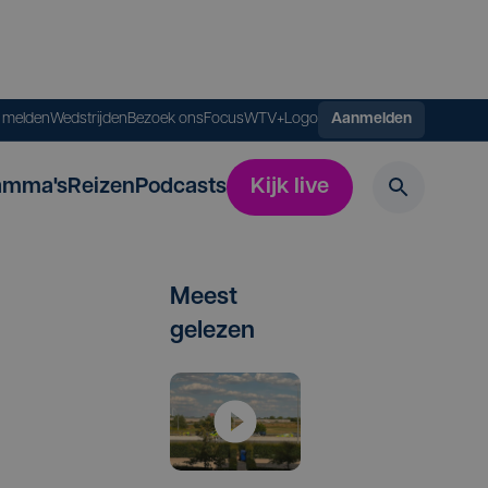
s melden
Wedstrijden
Bezoek ons
FocusWTV+
Logo
Aanmelden
amma's
Reizen
Podcasts
Kijk live
Meest
gelezen