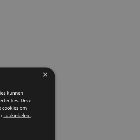
×
kies kunnen
ertenties. Deze
r
he cookies om
n
cookiebeleid
.