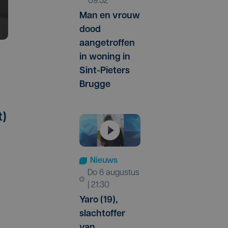
09:32
Man en vrouw
dood
aangetroffen
in woning in
Sint-Pieters
Brugge
t)
Nieuws
do 6 augustus
| 21:30
Yaro (19),
slachtoffer
van