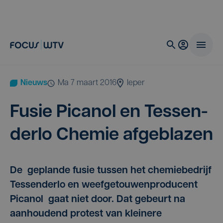
Nieuws
ma 7 maart 2016
Ieper
Fusie Pica­nol en Tes­sen­
der­lo Che­mie afgeblazen
De geplande fusie tussen het chemiebedrijf
Tessenderlo en weefgetouwenproducent
Picanol gaat niet door. Dat gebeurt na
aanhoudend protest van kleinere