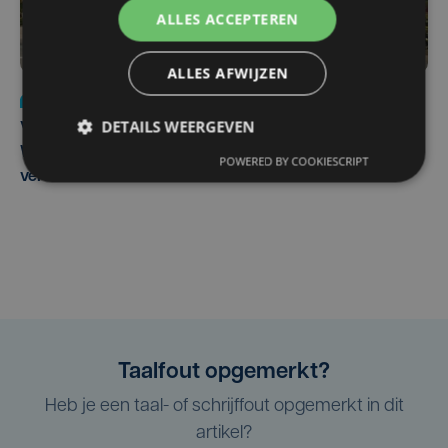
ALLES ACCEPTEREN
ALLES AFWIJZEN
Nieuws
wo 5 augustus | 11:57
DETAILS WEERGEVEN
Vier Oostendse gynaecologen versterken dienst in AZ
West, dat ook een nieuwe voltijdse gynaecoloog
POWERED BY COOKIESCRIPT
verwelkomt
Taalfout opgemerkt?
Heb je een taal- of schrijffout opgemerkt in dit
artikel?