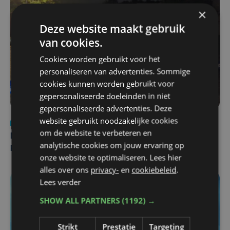
×
Deze website maakt gebruik
van cookies.
Cookies worden gebruikt voor het
personaliseren van advertenties. Sommige
cookies kunnen worden gebruikt voor
gepersonaliseerde doeleinden in niet
gepersonaliseerde advertenties. Deze
website gebruikt noodzakelijke cookies
Nieuws
di 4 augustus | 09:32
om de website te verbeteren en
Man en vrouw dood aangetroffen in woning in Sint-
analytische cookies om jouw ervaring op
Pieters Brugge
onze website te optimaliseren. Lees hier
alles over ons
privacy-
en
cookiebeleid
.
Lees verder
SHOW ALL PARTNERS
(1192) →
Strikt
Prestatie
Targeting