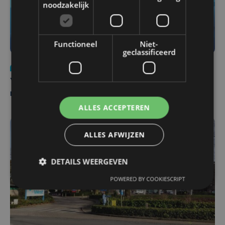
noodzakelijk
Functioneel
Niet-
geclassificeerd
Nieuws
do 6 augustus | 21:30
Yaro (19), slachtoffer van vechtpartij, is na
maandenlange coma overleden
ALLES ACCEPTEREN
ALLES AFWIJZEN
DETAILS WEERGEVEN
POWERED BY COOKIESCRIPT