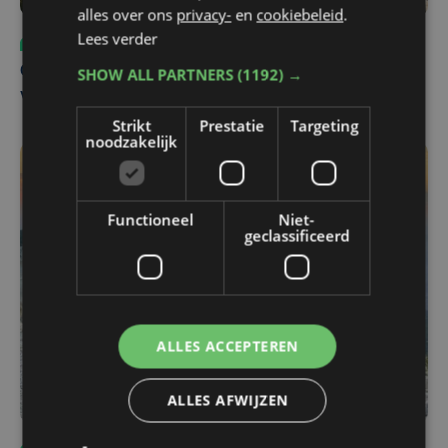
alles over ons
privacy-
en
cookiebeleid
.
Lees verder
Sport
ma 3 augustus | 17:39
Champions League leeft in Oostende: lange wachtrij
SHOW ALL PARTNERS
(1192) →
voor tickets Union - Bodø/Glimt
Strikt
Prestatie
Targeting
noodzakelijk
Functioneel
Niet-
geclassificeerd
ALLES ACCEPTEREN
ALLES AFWIJZEN