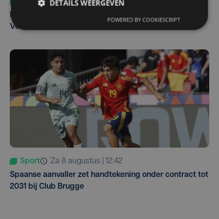
DETAILS WEERGEVEN
Sport
do 6 augustus | 10:49
Margot Vanpachtenbeke beklimt zeven keer de Mont
POWERED BY COOKIESCRIPT
Ventoux
Sport
za 8 augustus | 12:42
Spaanse aanvaller zet handtekening onder contract tot
2031 bij Club Brugge