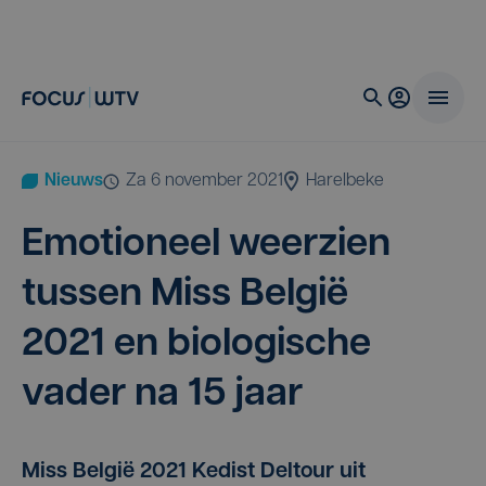
Nieuws
za 6 november 2021
Harelbeke
Emo­ti­o­neel weer­zien
tus­sen Miss Bel­gië
2021
en bio­lo­gi­sche
vader na
15
jaar
Miss België 2021 Kedist Deltour uit