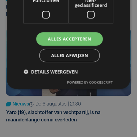
Functioneel
Niet-
geclassificeerd
Man en vrouw dood aangetroffen in woning in Sint-
Pieters Brugge
ALLES ACCEPTEREN
ALLES AFWIJZEN
DETAILS WEERGEVEN
POWERED BY COOKIESCRIPT
Nieuws
do 6 augustus | 21:30
Yaro (19), slachtoffer van vechtpartij, is na
maandenlange coma overleden