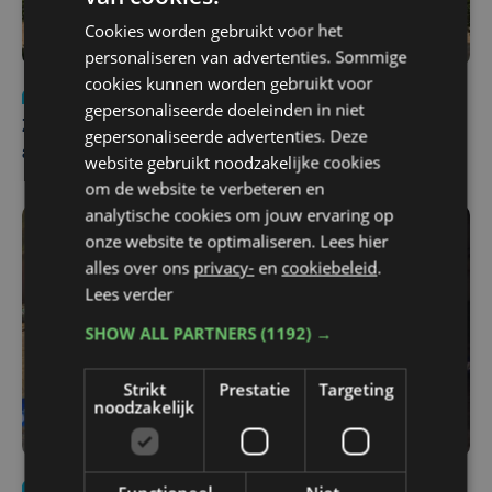
Cookies worden gebruikt voor het
personaliseren van advertenties. Sommige
cookies kunnen worden gebruikt voor
Nieuws
Update
za 1 augustus | 17:21
gepersonaliseerde doeleinden in niet
Zwaar ongeval op E403 in Izegem: drie rijstroken
gepersonaliseerde advertenties. Deze
afgesloten
website gebruikt noodzakelijke cookies
om de website te verbeteren en
analytische cookies om jouw ervaring op
onze website te optimaliseren. Lees hier
alles over ons
privacy-
en
cookiebeleid
.
Lees verder
SHOW ALL PARTNERS
(1192) →
Strikt
Prestatie
Targeting
noodzakelijk
Nieuws
di 4 augustus | 09:32