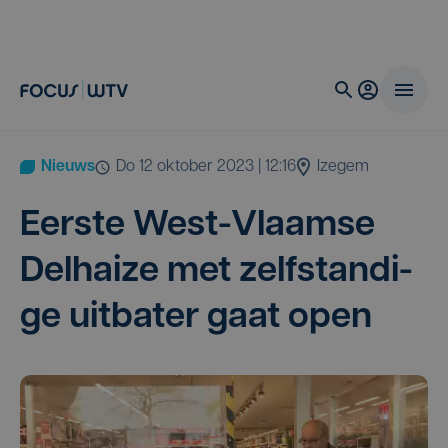
Nieuws
do 12 oktober 2023 | 12:16
Izegem
Eer­ste West-Vlaam­se
Del­hai­ze met zelf­stan­di­
ge uit­ba­ter gaat open