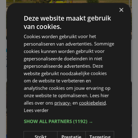
×
Deze website maakt gebruik
van cookies.
Cookies worden gebruikt voor het
personaliseren van advertenties. Sommige
Nieuws
Update
za 1 augustus | 17:21
cookies kunnen worden gebruikt voor
gepersonaliseerde doeleinden in niet
Zwaar ongeval op E403 in Izegem: drie rijstroken
gepersonaliseerde advertenties. Deze
afgesloten
website gebruikt noodzakelijke cookies
om de website te verbeteren en
analytische cookies om jouw ervaring op
onze website te optimaliseren. Lees hier
alles over ons
privacy-
en
cookiebeleid
.
Lees verder
SHOW ALL PARTNERS
(1192) →
Strikt
Prestatie
Targeting