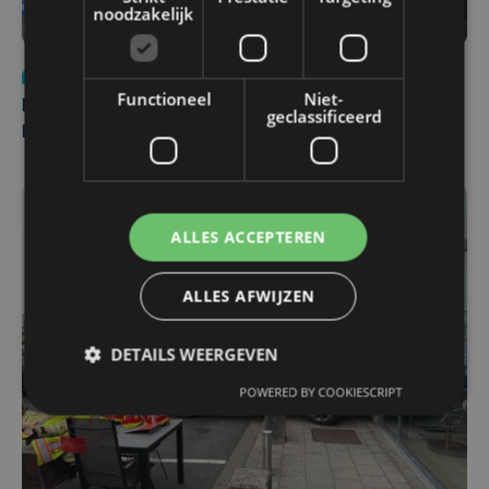
noodzakelijk
Nieuws
di 4 augustus | 09:32
Functioneel
Niet-
Man en vrouw dood aangetroffen in woning in Sint-
geclassificeerd
Pieters Brugge
ALLES ACCEPTEREN
ALLES AFWIJZEN
DETAILS WEERGEVEN
POWERED BY COOKIESCRIPT