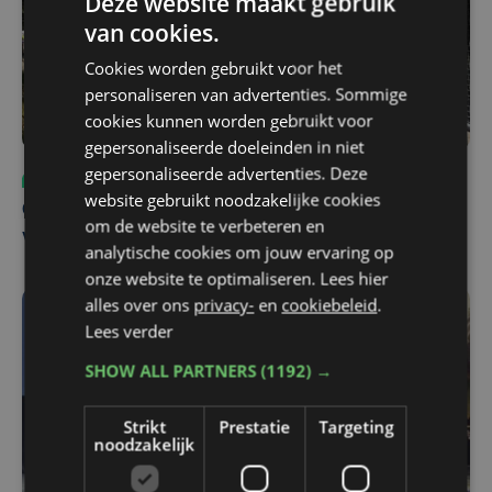
Deze website maakt gebruik
van cookies.
Cookies worden gebruikt voor het
personaliseren van advertenties. Sommige
cookies kunnen worden gebruikt voor
gepersonaliseerde doeleinden in niet
gepersonaliseerde advertenties. Deze
Sport
ma 3 augustus | 17:39
website gebruikt noodzakelijke cookies
Champions League leeft in Oostende: lange wachtrij
om de website te verbeteren en
voor tickets Union - Bodø/Glimt
analytische cookies om jouw ervaring op
onze website te optimaliseren. Lees hier
alles over ons
privacy-
en
cookiebeleid
.
Lees verder
SHOW ALL PARTNERS
(1192) →
Strikt
Prestatie
Targeting
noodzakelijk