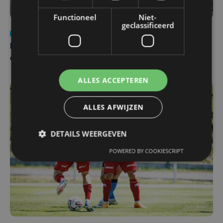
Functioneel
Niet-
geclassificeerd
Nieuws
za 1 augustus | 22:36
Belgisch Solar Team met West-Vlamingen wint voor
eerst in VS
ALLES ACCEPTEREN
ALLES AFWIJZEN
DETAILS WEERGEVEN
POWERED BY COOKIESCRIPT