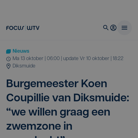
Nieuws
ma 13 oktober | 06:00
| update
vr 10 oktober | 18:22
Diksmuide
Bur­ge­mees­ter Koen
Cou­pil­lie van Diks­mui­de:
“
we wil­len graag een
zwem­zo­ne in