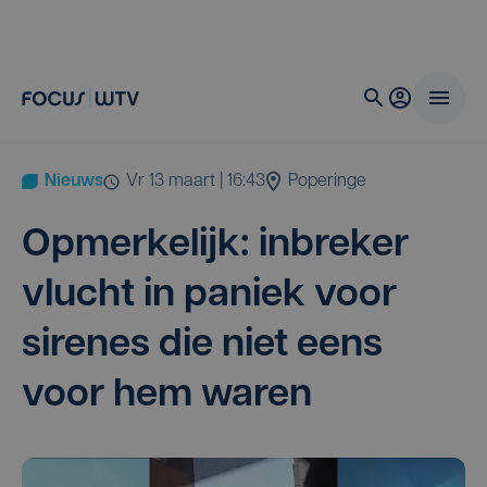
Nieuws
vr 13 maart | 16:43
Poperinge
Opmer­ke­lijk: inbre­ker
vlucht in paniek voor
sire­nes die niet eens
voor hem waren