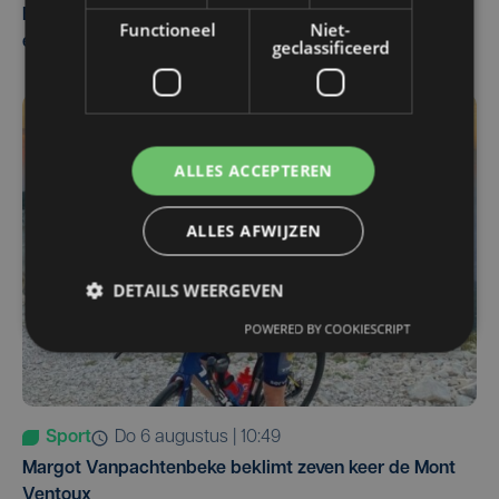
Belgisch Solar Team met West-Vlamingen wint voor
Functioneel
Niet-
eerst in VS
geclassificeerd
ALLES ACCEPTEREN
ALLES AFWIJZEN
DETAILS WEERGEVEN
POWERED BY COOKIESCRIPT
Sport
do 6 augustus | 10:49
Margot Vanpachtenbeke beklimt zeven keer de Mont
Ventoux