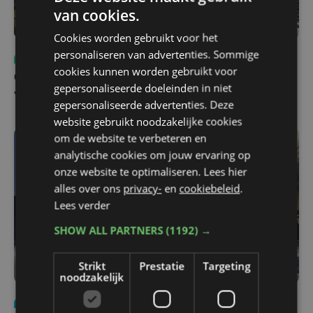
van cookies.
Cookies worden gebruikt voor het
personaliseren van advertenties. Sommige
Sport
ma 3 augustus | 17:39
cookies kunnen worden gebruikt voor
Champions League leeft in Oostende: lange wachtrij
gepersonaliseerde doeleinden in niet
voor tickets Union - Bodø/Glimt
gepersonaliseerde advertenties. Deze
website gebruikt noodzakelijke cookies
om de website te verbeteren en
analytische cookies om jouw ervaring op
onze website te optimaliseren. Lees hier
alles over ons
privacy-
en
cookiebeleid
.
Lees verder
SHOW ALL PARTNERS
(1192) →
Strikt
Prestatie
Targeting
noodzakelijk
Nieuws
za 1 augustus | 22:36