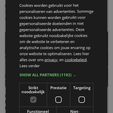
Cookies worden gebruikt voor het
Nieuws
Update
za 1 augustus | 17:21
personaliseren van advertenties. Sommige
Zwaar ongeval op E403 in Izegem: drie rijstroken
cookies kunnen worden gebruikt voor
afgesloten
gepersonaliseerde doeleinden in niet
gepersonaliseerde advertenties. Deze
website gebruikt noodzakelijke cookies
om de website te verbeteren en
analytische cookies om jouw ervaring op
onze website te optimaliseren. Lees hier
alles over ons
privacy-
en
cookiebeleid
.
Lees verder
SHOW ALL PARTNERS
(1192) →
Strikt
Prestatie
Targeting
noodzakelijk
Nieuws
di 4 augustus | 09:32
Man en vrouw dood aangetroffen in woning in Sint-
Pieters Brugge
Functioneel
Niet-