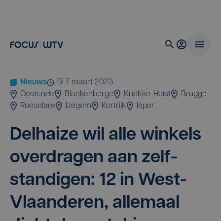
Nieuws
di 7 maart 2023
Oostende
Blankenberge
Knokke-Heist
Brugge
Roeselare
Izegem
Kortrijk
Ieper
Del­hai­ze wil alle win­kels
over­dra­gen aan zelf­
stan­di­gen:
12
in West-
Vlaan­de­ren, alle­maal