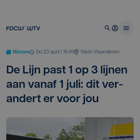
Nieuws
do 23 april | 16:49
West-Vlaanderen
De Lijn past
1
op
3
lij­nen
aan van­af
1
juli: dit ver­
an­dert er voor jou