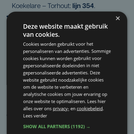
Koekelare – Torhout:
lijn 354
.
De dal- en schoolvakantiebediening op
×
Deze website maakt gebruik
lijn 32
wordt geschrapt.
van cookies.
Lijn 55
wordt gekoppeld aan
lijn 50
, de
Cookies worden gebruikt voor het
verbinding tussen Oostende en
personaliseren van advertenties. Sommige
Koekelare en wordt de nieuwe
lijn 51b
.
cookies kunnen worden gebruikt voor
De drukbezette ritten tijdens de
gepersonaliseerde doeleinden in niet
gepersonaliseerde advertenties. Deze
spitsuren worden toegevoegd aan
lijn
website gebruikt noodzakelijke cookies
355
. Er komt een nieuwe
om de website te verbeteren en
analytische cookies om jouw ervaring op
(school)verbinding tussen Diksmuide –
onze website te optimaliseren. Lees hier
Koekelare – Torhout:
lijn 354
.
alles over ons
privacy-
en
cookiebeleid
.
Tijdens daluren op weekdagen daalt de
Lees verder
frequentie op
lijn 71
van 60 naar 120
SHOW ALL PARTNERS
(1192) →