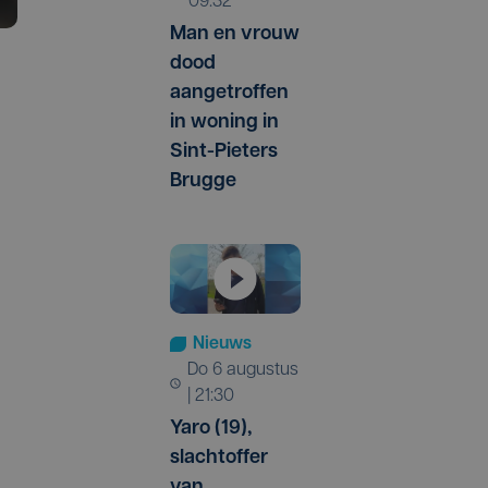
09:32
Man en vrouw
dood
aangetroffen
in woning in
Sint-Pieters
Brugge
Nieuws
do 6 augustus
| 21:30
Yaro (19),
slachtoffer
van