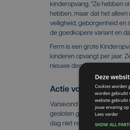
kinderopvang. "Ze hebben on
hebben, maar dat het alleen m
veiligheid, geborgenheid en s
de goedkopere variant en da
Ferm is een grote Kinderopv
kinderen opvangt per jaar. Z
nieuwe decreet. Dat legt de
Deze websit
Cookies worden g
Actie voor gemeente
worden gebruikt v
website gebruikt
Vanavond voeren de 30 bege
jouw ervaring op 
gesloten gemeenteraad in O
Lees verder
dag niet reageren, en comm
SHOW ALL PAR