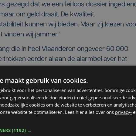
s gezegd dat we een feilloos dossier ingedien
aar om geld draait. De kwaliteit,
tabiliteit kunnen wij bieden. Maar zij kiezen voo
t vinden wij jammer."
ang die in heel Vlaanderen ongeveer 60.000
e trokken eerder al aan de alarmbel over het
 regie in handen van gemeenten.
e maakt gebruik van cookies.
ebruikt voor het personaliseren van advertenties. Sommige coo
raad
oor gepersonaliseerde doeleinden in niet gepersonaliseerde adv
 noodzakelijke cookies om de website te verbeteren en analytisc
leisters samen met enkele ouders actie voor 
onze website te optimaliseren. Lees hier alles over ons
privacy-
e
ostkamp. De gemeente wilde in de loop van de
uniceert pas vanavond.
TNERS
(1192) →