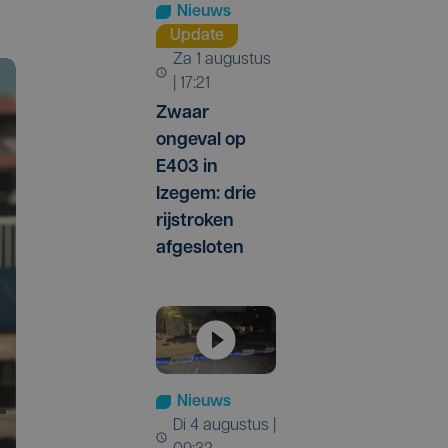
Nieuws
Update
za 1 augustus
| 17:21
Zwaar
ongeval op
E403 in
Izegem: drie
rijstroken
afgesloten
Nieuws
di 4 augustus |