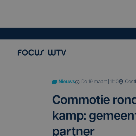
Nieuws
do 19 maart | 11:10
Oos
Com­mo­tie rond
kamp: gemeen­t
partner