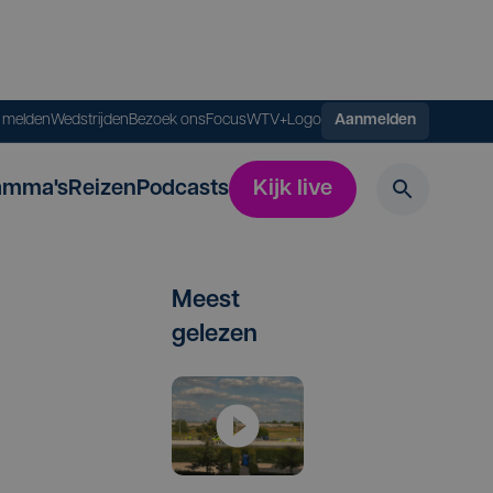
s melden
Wedstrijden
Bezoek ons
FocusWTV+
Logo
Aanmelden
amma's
Reizen
Podcasts
Kijk live
Meest
gelezen