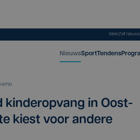
Weer
Zelf nieuw
Nieuws
Sport
Tendens
Progr
tkamp
 kin­der­op­vang in Oost­
e kiest voor ande­re