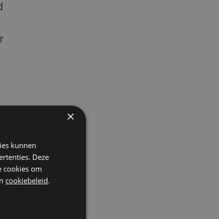
d
r
×
kies kunnen
ertenties. Deze
he cookies om
de
n
cookiebeleid
.