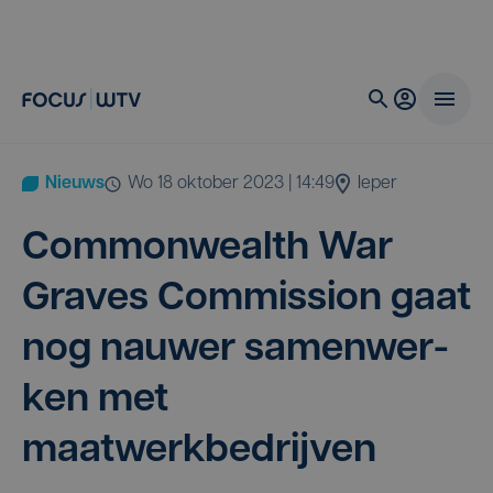
Nieuws
wo 18 oktober 2023 | 14:49
Ieper
Com­mon­wealth War
Gra­ves Com­mis­si­on gaat
nog nau­wer samen­wer­
ken met
maatwerkbedrijven