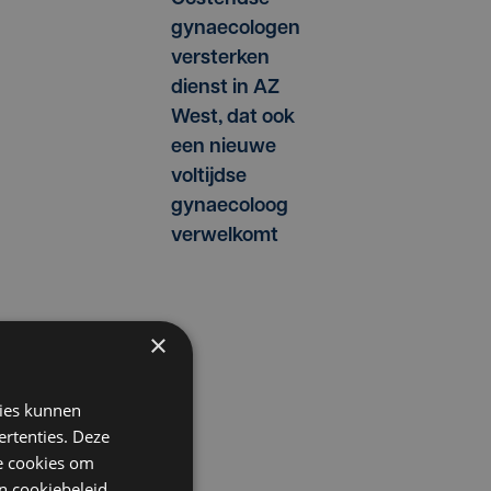
gynaecologen
versterken
dienst in AZ
West, dat ook
een nieuwe
voltijdse
gynaecoloog
verwelkomt
×
kies kunnen
ertenties. Deze
he cookies om
n
cookiebeleid
.