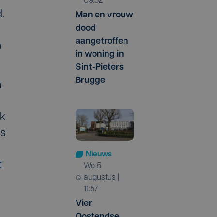
09:32
.
Man en vrouw
dood
aangetroffen
n
in woning in
Sint-Pieters
Brugge
n
ek
ns
Nieuws
t
wo 5
augustus |
11:57
Vier
Oostendse