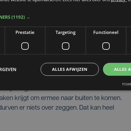
entraal-West-Vlaanderen: “We delen
en in dezelfde week sturen we ook een
TNERS
(1192) →
 sociale media. We willen als CAW's van West-
eken en ervoor zorgen dat mensen sneller de
Prestatie
Targeting
Functioneel
nodig hebben. We willen zeggen tegen de
jongeren die betrokken zijn bij intrafamiliaal
ver. 1712 is de hulplijn waar je terecht kan als 
kan daar ook via de chat bij een hulpverlener
ERGEVEN
ALLES AFWIJZEN
ALLES 
ebt om erover te praten. Soms gaat chatten
POWE
 blijft nog te vaak binnenskamers en het is hee
maken krijgt om ermee naar buiten te komen.
rven er niets over zeggen. Dat kan heel