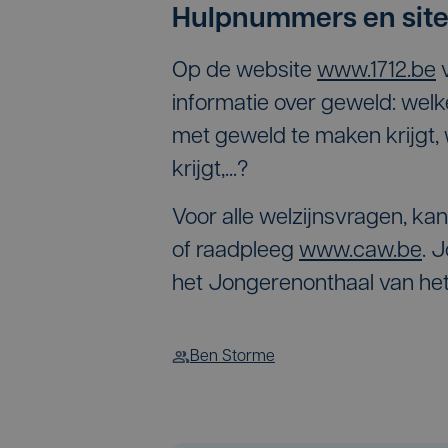
Hulpnummers en sit
Op de website
www.1712.be
v
informatie over geweld: welke
met geweld te maken krijgt,
krijgt,...?
Voor alle welzijnsvragen, ka
of raadpleeg
www.caw.be
. 
het Jongerenonthaal van h
Ben Storme