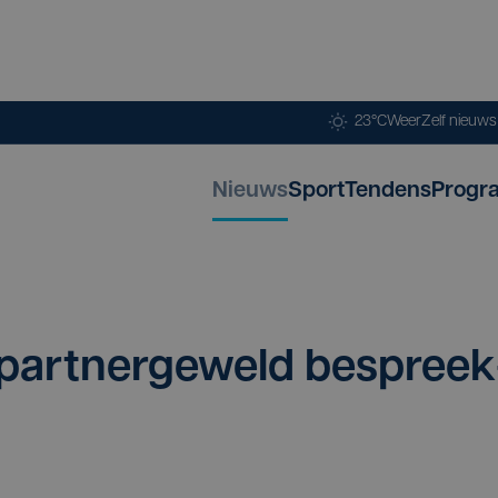
23°C
Weer
Zelf nieuw
Nieuws
Sport
Tendens
Progr
part­ner­ge­weld bespreek