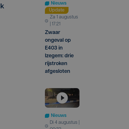
Nieuws
jk
Update
za 1 augustus
| 17:21
Zwaar
ongeval op
E403 in
Izegem: drie
rijstroken
afgesloten
Nieuws
di 4 augustus |