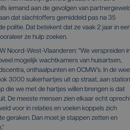
zelfs iemand aan de gevolgen van partnergeweld
aan dat slachtoffers gemiddeld pas na 35
de politie. Dat betekent dat ze vaak 2 jaar in ee
vooraleer ze hulp zoeken.
W Noord-West-Vlaanderen: “We verspreiden i
oveel mogelijk wachtkamers van huisartsen,
dscentra, onthaalpunten en OCMW’s. In de we
 3000 suikerhartjes uit op straat, aan statio
 die we met de hartjes willen brengen is dat
sluit. De meeste mensen zien elkaar echt oprech
ld voor in relaties en voelen koppels zich
 te geraken. Dan moet je stappen zetten en
.”