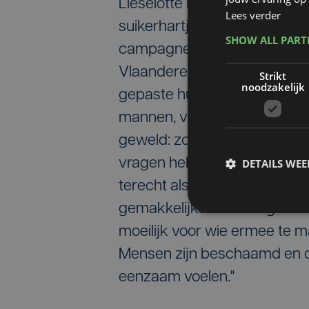
Lieselotte Dever van CAW C
Lees verder
suikerhartjes uit op straat 
SHOW ALL PAR
campagnefilmpje uit via onze
Vlaanderen de stilte doorbr
Strikt
noodzakelijk
gepaste hulp vinden die ze 
mannen, vrouwen, kinderen en 
geweld: zoek hulp en praat ero
vragen hebt over geweld. Je 
DETAILS WE
terecht als je het moeilijk h
gemakkelijker. Partnergeweld
moeilijk voor wie ermee te 
Mensen zijn beschaamd en du
eenzaam voelen."