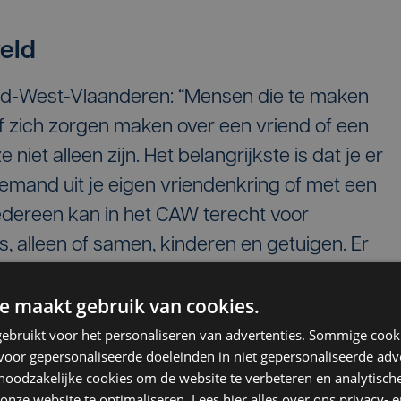
eld
id-West-Vlaanderen: “Mensen die te maken
f zich zorgen maken over een vriend of een
niet alleen zijn. Het belangrijkste is dat je er
emand uit je eigen vriendenkring of met een
Iedereen kan in het CAW terecht voor
, alleen of samen, kinderen en getuigen. Er
et partnergeweld te maken dan je zou denken.
e maakt gebruik van cookies.
siek geweld, maar ook psychisch en seksueel
estaat ook, bijvoorbeeld als de ene partners
ebruikt voor het personaliseren van advertenties. Sommige coo
oor gepersonaliseerde doeleinden in niet gepersonaliseerde adv
an werken en eigen inkomsten te hebben. "
 noodzakelijke cookies om de website te verbeteren en analytisc
onze website te optimaliseren. Lees hier alles over ons
privacy-
e