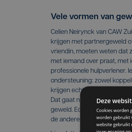
Vele vormen van gew
Celien Neirynck van CAW Zu
krijgen met partnergeweld o
vriendin, moeten weten dat ze 
met iemand over praat, met i
professionele hulpverlener. 
ondersteuning: zowel koppels
krijgen echt meer mensen m
Deze websit
Dat gaat niet alleen over fy
geweld. Economisch geweld b
Cookies worden g
worden gebruikt v
de andere verbiedt om te ga
website gebruikt
jouw ervaring op 