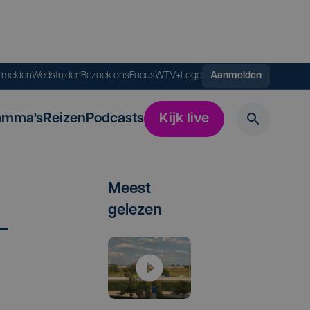
s melden
Wedstrijden
Bezoek ons
FocusWTV+
Logo
Aanmelden
amma's
Reizen
Podcasts
Kijk live
Meest
gelezen
­