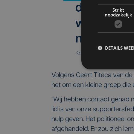
de club en 
Strikt
noodzakelijk
welke maa
nemen."
DETAILS WE
Kristof Chanterie, bur
Volgens Geert Titeca van de
het om een kleine groep die
"Wij hebben contact gehad m
lid is van onze supportersfe
hulp geven. Het politioneel o
afgehandeld. Er zou zich ie