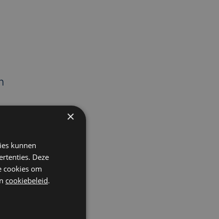
m
×
kies kunnen
ertenties. Deze
he cookies om
n
cookiebeleid
.