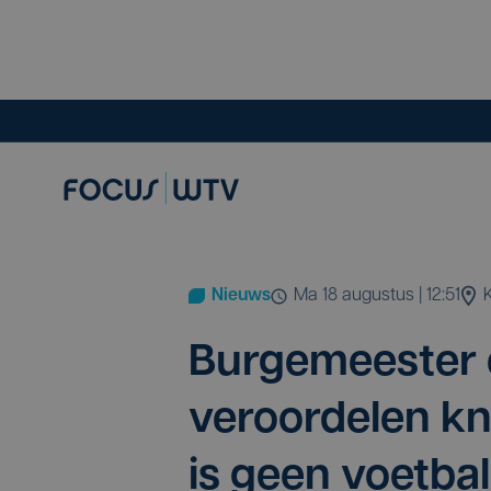
Nieuws
ma 18 augustus | 12:51
K
Bur­ge­mees­ter
ver­oor­de­len k
is geen voet­ba