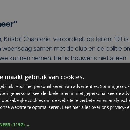
meer"
istof Chanterie, veroordeelt de feiten: "Dit is
n woensdag samen met de club en de politie o
 we kunnen nemen. Het is trouwens niet alleen
 die hier schuldig aan is. Zo hadden
e maakt gebruik van cookies.
ter in het café kunnen blijven en de politie
ebruikt voor het personaliseren van advertenties. Sommige coo
an niet."
oor gepersonaliseerde doeleinden in niet gepersonaliseerde adv
 noodzakelijke cookies om de website te verbeteren en analytisc
onze website te optimaliseren. Lees hier alles over ons
privacy-
e
n woensdag samen met
TNERS
(1192) →