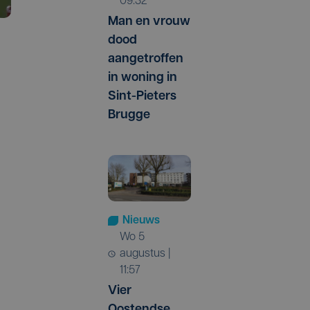
09:32
Man en vrouw
dood
aangetroffen
in woning in
Sint-Pieters
Brugge
Nieuws
wo 5
augustus |
11:57
Vier
Oostendse