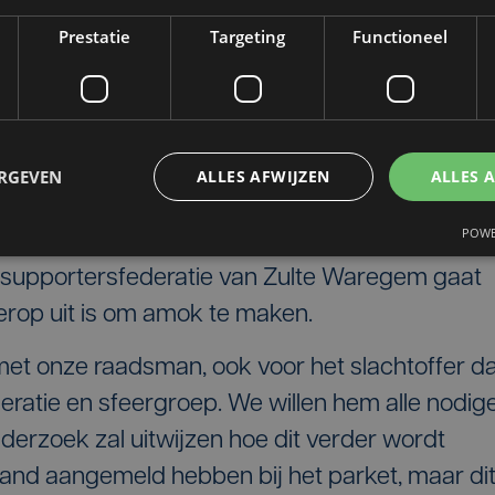
de politie om te kijken
Prestatie
Targeting
Functioneel
tregelen we kunnen
ERGEVEN
ALLES AFWIJZEN
ALLES 
gemeester Waregem
POWE
 supportersfederatie van Zulte Waregem gaat
 erop uit is om amok te maken.
et onze raadsman, ook voor het slachtoffer da
deratie en sfeergroep. We willen hem alle nodig
nderzoek zal uitwijzen hoe dit verder wordt
mand aangemeld hebben bij het parket, maar di