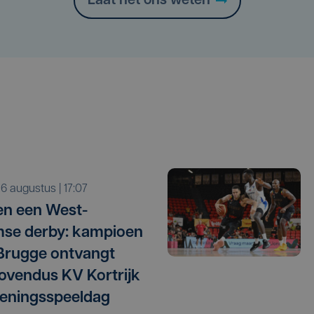
Laat het ons weten
o 6 augustus | 17:07
n een West-
se derby: kampioen
Brugge ontvangt
vendus KV Kortrijk
eningsspeeldag