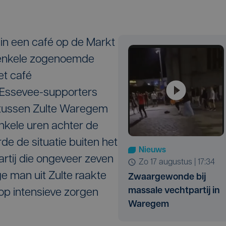
 in een café op de Markt
enkele zogenoemde
et café
 Essevee-supporters
 tussen Zulte Waregem
nkele uren achter de
de de situatie buiten het
Nieuws
rtij die ongeveer zeven
zo 17 augustus | 17:34
e man uit Zulte raakte
Zwaargewonde bij
massale vechtpartij in
 op intensieve zorgen
Waregem