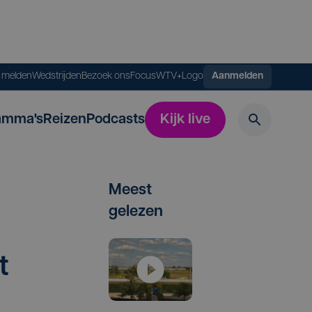
s melden
Wedstrijden
Bezoek ons
FocusWTV+
Logo
Aanmelden
amma's
Reizen
Podcasts
Kijk live
Meest
gelezen
t