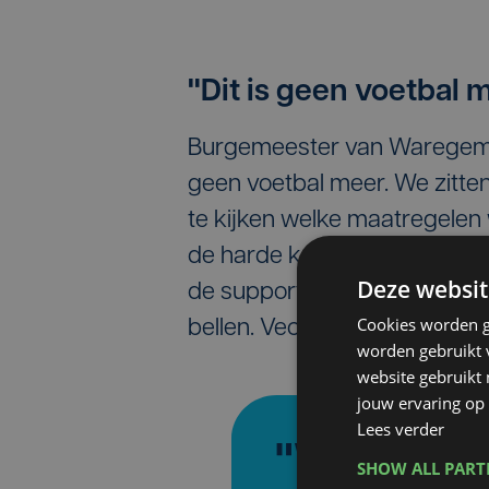
"Dit is geen voetbal 
Burgemeester van Waregem, Kr
geen voetbal meer. We zitte
te kijken welke maatregelen
de harde kern van KV Kortrijk
Deze websit
de supporters van Essevee be
Cookies worden g
bellen. Vechten op de markt k
worden gebruikt v
website gebruikt
jouw ervaring op 
Lees verder
"We zitte
SHOW ALL PAR