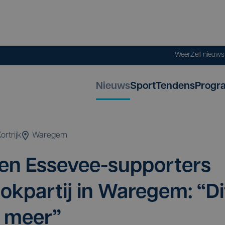
Weer
Zelf nieuw
Nieuws
Sport
Tendens
Progr
ortrijk
Waregem
 en Esse­vee-sup­por­ters
nok­par­tij in Ware­gem:
“
Di
l meer”