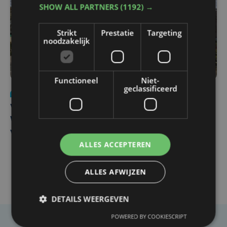
SHOW ALL PARTNERS
(1192) →
Strikt
Prestatie
Targeting
noodzakelijk
Functioneel
Niet-
geclassificeerd
Nieuws
wo 5 augustus | 11:57
Vier Oostendse gynaecologen versterken dienst in AZ
West, dat ook een nieuwe voltijdse gynaecoloog
verwelkomt
ALLES ACCEPTEREN
ALLES AFWIJZEN
DETAILS WEERGEVEN
POWERED BY COOKIESCRIPT