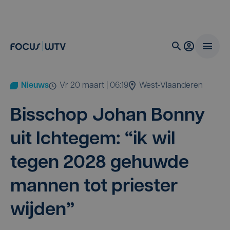
Nieuws
vr 20 maart | 06:19
West-Vlaanderen
Bis­schop Johan Bon­ny
uit Ich­te­gem:
“
ik wil
tegen
2028
gehuw­de
man­nen tot pries­ter
wijden”