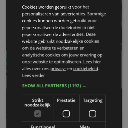
Cookies worden gebruikt voor het
personaliseren van advertenties. Sommige
cookies kunnen worden gebruikt voor
gepersonaliseerde doeleinden in niet
gepersonaliseerde advertenties. Deze
website gebruikt noodzakelijke cookies
om de website te verbeteren en
analytische cookies om jouw ervaring op
Nieuws
Update
za 1 augustus | 17:21
onze website te optimaliseren. Lees hier
Zwaar ongeval op E403 in Izegem: drie rijstroken
alles over ons
privacy-
en
cookiebeleid
.
afgesloten
Lees verder
SHOW ALL PARTNERS
(1192) →
Strikt
Prestatie
Targeting
noodzakelijk
Functioneel
Niet-