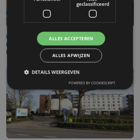
geclassificeerd
Nieuws
di 4 augustus | 09:32
ALLES ACCEPTEREN
Man en vrouw dood aangetroffen in woning in Sint-
Pieters Brugge
ALLES AFWIJZEN
DETAILS WEERGEVEN
POWERED BY COOKIESCRIPT