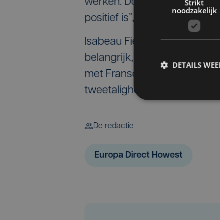
werken. Door Europese steun
Strikt
noodzakelijk
positief is”, aldus meneer Bo
Isabeau Fievez sluit zich daa
belangrijk, zowel op financi
DETAILS WE
met Franse en Waalse partners
tweetaligheid en kennis verb
De redactie
Europa Direct Howest