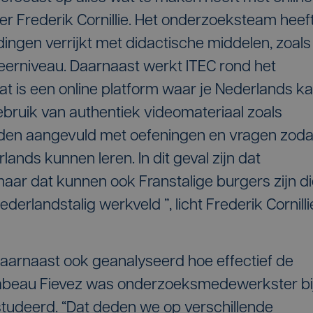
ider Frederik Cornillie. Het onderzoeksteam heef
dingen verrijkt met didactische middelen, zoals
leerniveau. Daarnaast werkt ITEC rond het
t is een online platform waar je Nederlands k
bruik van authentiek videomateriaal zoals
rden aangevuld met oefeningen en vragen zoda
ands kunnen leren. In dit geval zijn dat
aar dat kunnen ook Franstalige burgers zijn d
derlandstalig werkveld ”, licht Frederik Cornilli
aarnaast ook geanalyseerd hoe effectief de
 Isabeau Fievez was onderzoeksmedewerkster bi
studeerd. “Dat deden we op verschillende