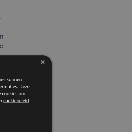
.
en
ld
×
kies kunnen
.
ertenties. Deze
he cookies om
n
cookiebeleid
.
.