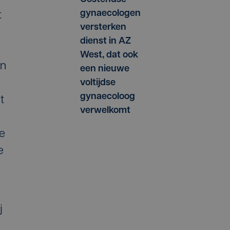
gynaecologen
t
versterken
dienst in AZ
West, dat ook
an
een nieuwe
voltijdse
gynaecoloog
t
verwelkomt
ie
e
j