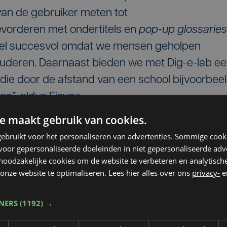
an de gebruiker meten tot
orderen met ondertitels en
pop-up glossaries
 heel succesvol omdat we mensen geholpen
tuderen. Daarnaast bieden we met Dig-e-lab e
die door de afstand van een school bijvoorbee
en”, aldus Fievez.
e maakt gebruik van cookies.
ebruikt voor het personaliseren van advertenties. Sommige coo
is zetelt momenteel in het Europees Parlement
oor gepersonaliseerde doeleinden in niet gepersonaliseerde adv
 noodzakelijke cookies om de website te verbeteren en analytisc
 andere de Bijzondere Commissie artificiële
onze website te optimaliseren. Lees hier alles over ons
privacy-
e
ijdperk en juicht het project alleen maar toe. ”Je
e moeten ook durven om over de grens te gaan
TNERS
(1192) →
-Frankijk komen in Zuid-West-Vlaanderen