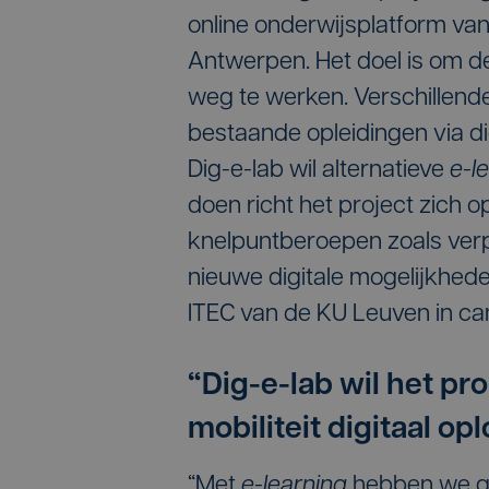
online onderwijsplatform va
Antwerpen. Het doel is om de
weg te werken. Verschillend
bestaande opleidingen via di
Dig-e-lab wil alternatieve
e-l
doen richt het project zich o
knelpuntberoepen zoals ve
nieuwe digitale mogelijkhe
ITEC van de KU Leuven in ca
“Dig-e-lab wil het pr
mobiliteit digitaal op
“Met
e-learning
hebben we ge