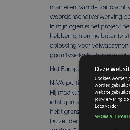
manieren: van de aandacht v
woordenschatverwerving bev
In mijn ogen is het project
hebben om online beter te s
oplossing voor volwassenen 
geen fysieke les kunnen volg
Deze websit
Het Europese belang
Cookies worden g
N-VA-politicus Geert Bourgeo
worden gebruikt v
website gebruikt
Hij maakt deel uit van onder
jouw ervaring op 
intelligentie in het digitale t
Lees verder
hebt grenzen nodig, maar w
SHOW ALL PAR
Duizenden mensen uit Noord