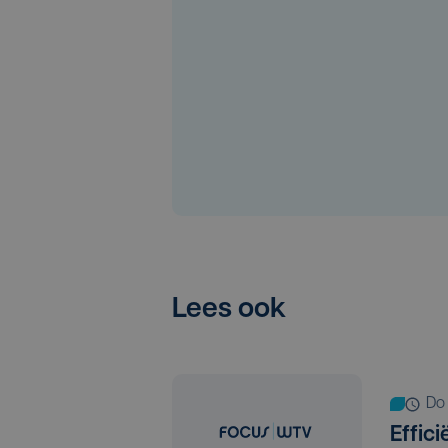
Lees ook
d
Effic