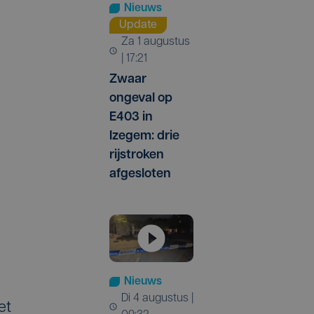
Nieuws
Update
za 1 augustus
| 17:21
Zwaar
ongeval op
E403 in
Izegem: drie
rijstroken
afgesloten
Nieuws
di 4 augustus |
et