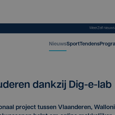
Weer
Zelf nieuw
Nieuws
Sport
Tendens
Progr
u­de­ren dank­zij Dig-e-lab
ionaal project tussen Vlaanderen, Wallon