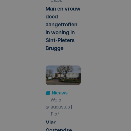
09:32
Man en vrouw
dood
aangetroffen
in woning in
Sint-Pieters
Brugge
Nieuws
wo 5
augustus |
11:57
Vier
Oostendse