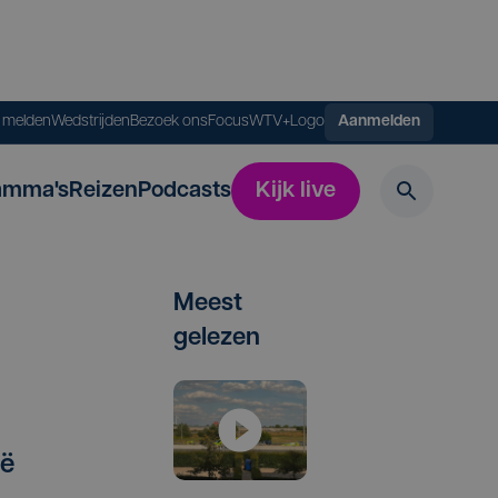
s melden
Wedstrijden
Bezoek ons
FocusWTV+
Logo
Aanmelden
amma's
Reizen
Podcasts
Kijk live
Meest
gelezen
ië