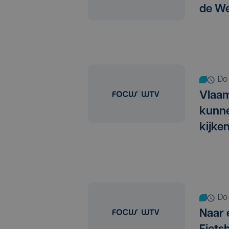
de W
d
Vlaam
kunne
kijke
d
Naar 