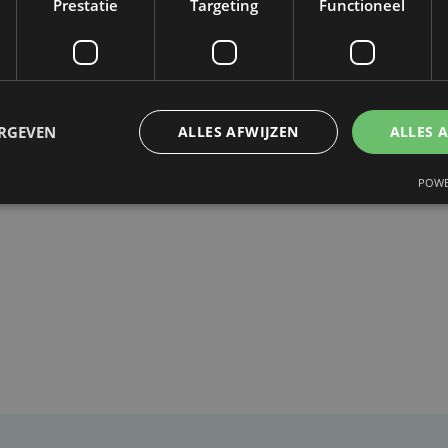
 en subsidies bieden we meer ontwikkeling, w
Prestatie
Targeting
Functioneel
urgeois.
rbij aan: “De impact van Europa is zeer
eel als academisch vlak. Door samen te werken
ERGEVEN
ALLES AFWIJZEN
ALLES 
 zoals de universiteit van Lille is onze
eterd, alsook die van de studenten.”
POWE