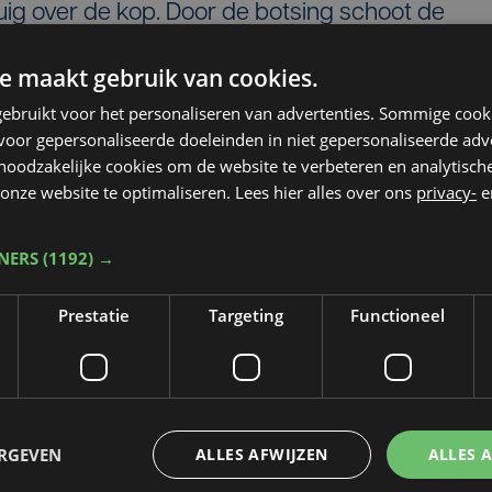
tuig over de kop. Door de botsing schoot de
tand van de twee inzittenden kon de politie no
e maakt gebruik van cookies.
de wagen in beslag genomen voor nader
ebruikt voor het personaliseren van advertenties. Sommige coo
oor gepersonaliseerde doeleinden in niet gepersonaliseerde adv
 noodzakelijke cookies om de website te verbeteren en analytisc
onze website te optimaliseren. Lees hier alles over ons
privacy-
e
 na botsing
TNERS
(1192) →
Prestatie
Targeting
Functioneel
ERGEVEN
ALLES AFWIJZEN
ALLES 