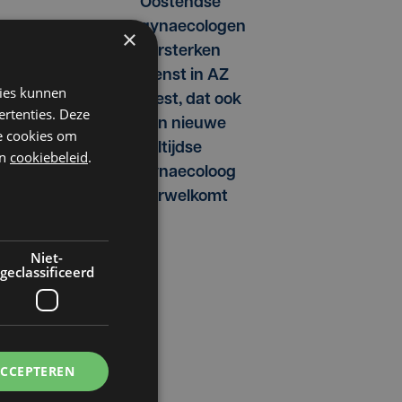
Oostendse
gynaecologen
×
g
versterken
dienst in AZ
kies kunnen
West, dat ook
ertenties. Deze
een nieuwe
he cookies om
voltijdse
n
cookiebeleid
.
gynaecoloog
verwelkomt
Niet-
geclassificeerd
ACCEPTEREN