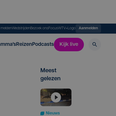
s melden
Wedstrijden
Bezoek ons
FocusWTV+
Logo
Aanmelden
amma's
Reizen
Podcasts
Kijk live
Meest
gelezen
Nieuws