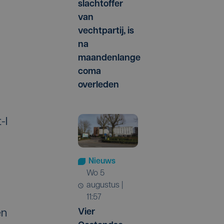
slachtoffer
van
vechtpartij, is
na
maandenlange
coma
overleden
-I
Nieuws
wo 5
augustus |
11:57
Vier
en