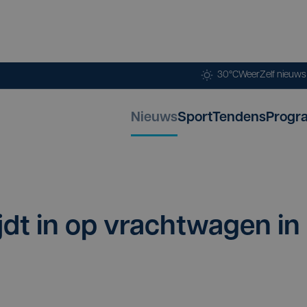
30°C
Weer
Zelf nieuw
Nieuws
Sport
Tendens
Progr
jdt in op vracht­wa­gen in