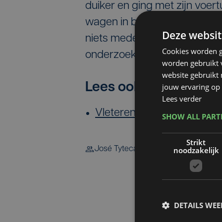
duiker en ging met zijn voer
wagen in brand. Over de toes
Deze websit
niets mededelen. Wel werd 
Cookies worden g
onderzoek.
worden gebruikt v
website gebruikt
Lees ook:
jouw ervaring op 
Lees verder
Vleteren: wagen brandt uit
SHOW ALL PAR
Strikt
José Tyteca
noodzakelijk
DETAILS WE