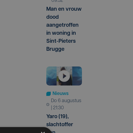
09:32
Man en vrouw
dood
aangetroffen
in woning in
Sint-Pieters
Brugge
Nieuws
do 6 augustus
| 21:30
Yaro (19),
slachtoffer
van