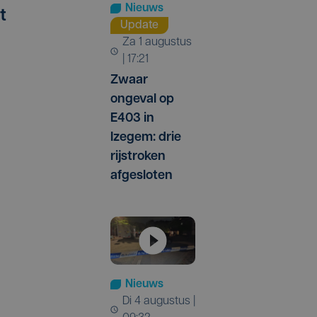
Nieuws
t
Update
za 1 augustus
| 17:21
Zwaar
ongeval op
E403 in
Izegem: drie
rijstroken
afgesloten
Nieuws
di 4 augustus |