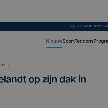
25°C
Weer
Zelf nieuw
Nieuws
Sport
Tendens
Progr
eurne
elandt op zijn dak in