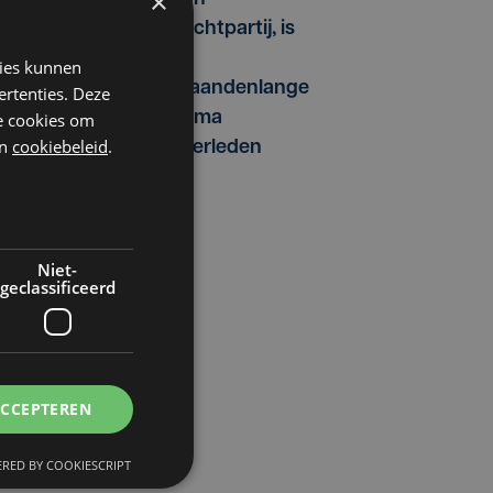
×
vechtpartij, is
na
kies kunnen
maandenlange
ertenties. Deze
coma
he cookies om
n
cookiebeleid
.
overleden
Niet-
geclassificeerd
ACCEPTEREN
RED BY COOKIESCRIPT