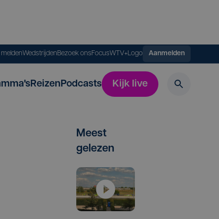
s melden
Wedstrijden
Bezoek ons
FocusWTV+
Logo
Aanmelden
amma's
Reizen
Podcasts
Kijk live
Meest
gelezen