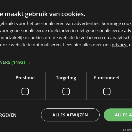
e maakt gebruik van cookies.
ebruikt voor het personaliseren van advertenties. Sommige coo
oor gepersonaliseerde doeleinden in niet gepersonaliseerde adv
 noodzakelijke cookies om de website te verbeteren en analytisc
onze website te optimaliseren. Lees hier alles over ons
privacy-
e
TNERS
(1192) →
Prestatie
Targeting
Functioneel
Taalfout opgemerkt?
Heb je een taal- of schrijffout opgemerkt in dit artikel?
ERGEVEN
ALLES AFWIJZEN
ALLES 
Laat het ons weten
POWE