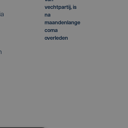
vechtpartij, is
ia
na
maandenlange
coma
overleden
n