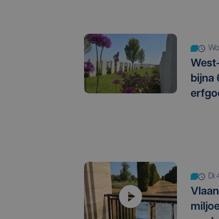
w
West-
bijna
erfgo
d
Vlaan
miljo