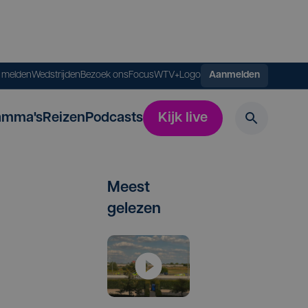
s melden
Wedstrijden
Bezoek ons
FocusWTV+
Logo
Aanmelden
amma's
Reizen
Podcasts
Kijk live
Meest
gelezen