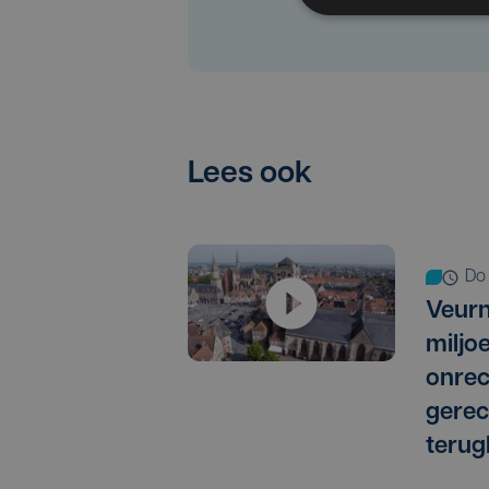
Lees ook
d
Veurn
miljo
onrec
gere
terug