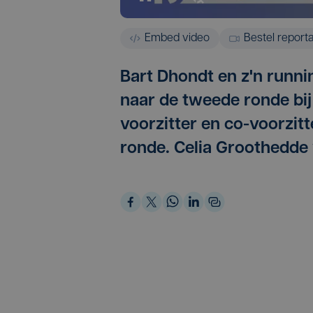
Embed video
Bestel report
Bart Dhondt en z'n run
naar de tweede ronde bi
voorzitter en co-voorzit
ronde. Celia Groothedde 