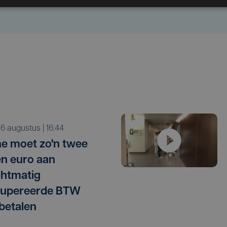
o 6 augustus | 16:44
e moet zo'n twee
en euro aan
htmatig
cupereerde BTW
betalen