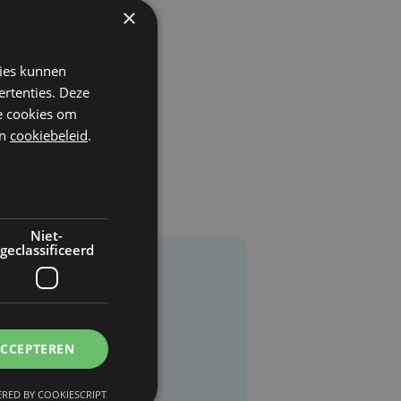
×
kies kunnen
ertenties. Deze
he cookies om
n
cookiebeleid
.
Niet-
geclassificeerd
ACCEPTEREN
RED BY COOKIESCRIPT