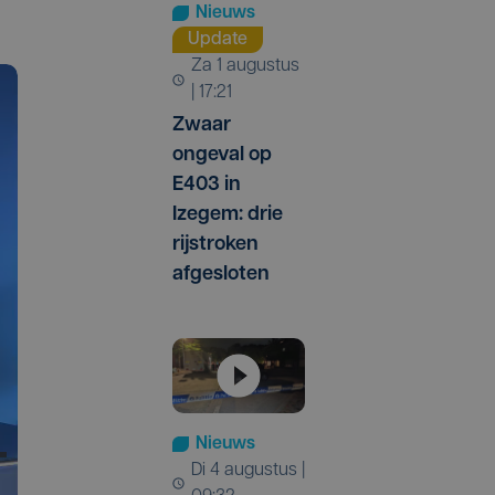
Nieuws
Update
za 1 augustus
| 17:21
Zwaar
ongeval op
E403 in
Izegem: drie
rijstroken
afgesloten
Nieuws
di 4 augustus |