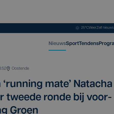
25°C
Weer
Zelf nieuw
Nieuws
Sport
Tendens
Progr
3:52
Oostende
n
‘
run­ning mate’ Nat­a­cha
twee­de ron­de bij voor­
zing Groen