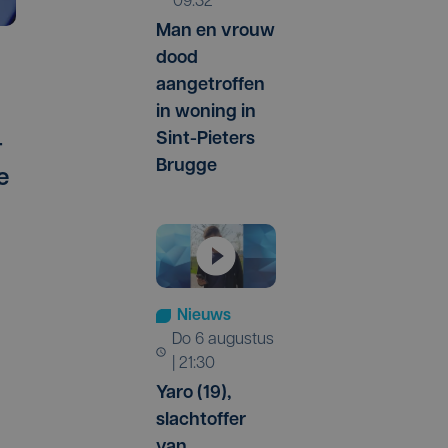
09:32
Man en vrouw
dood
aangetroffen
in woning in
Sint-Pieters
-
Brugge
e
Nieuws
do 6 augustus
| 21:30
Yaro (19),
slachtoffer
van