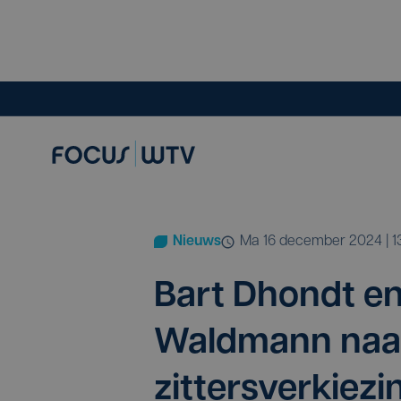
Nieuws
ma 16 december 2024 | 1
Bart Dhondt e
Wald­mann naar 
zit­ters­ver­kie­