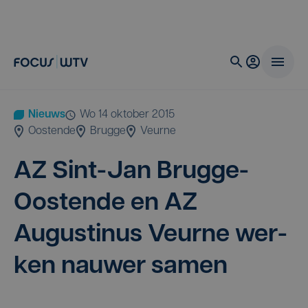
Nieuws
wo 14 oktober 2015
Oostende
Brugge
Veurne
AZ
Sint-Jan Brug­ge-
Oos­ten­de en
AZ
Augus­ti­nus Veur­ne wer­
ken nau­wer samen