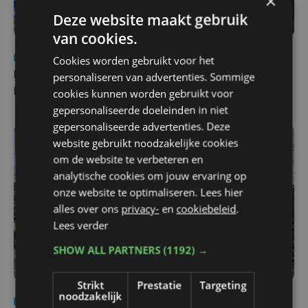
×
Deze website maakt gebruik
van cookies.
Nieuws
di 4 augustus | 09:32
Cookies worden gebruikt voor het
personaliseren van advertenties. Sommige
Man en vrouw dood aangetroffen in woning in Sint-
cookies kunnen worden gebruikt voor
Pieters Brugge
gepersonaliseerde doeleinden in niet
gepersonaliseerde advertenties. Deze
website gebruikt noodzakelijke cookies
om de website te verbeteren en
analytische cookies om jouw ervaring op
onze website te optimaliseren. Lees hier
alles over ons
privacy-
en
cookiebeleid
.
Lees verder
SHOW ALL PARTNERS
(1192) →
Strikt
Prestatie
Targeting
noodzakelijk
Nieuws
wo 5 augustus | 11:57