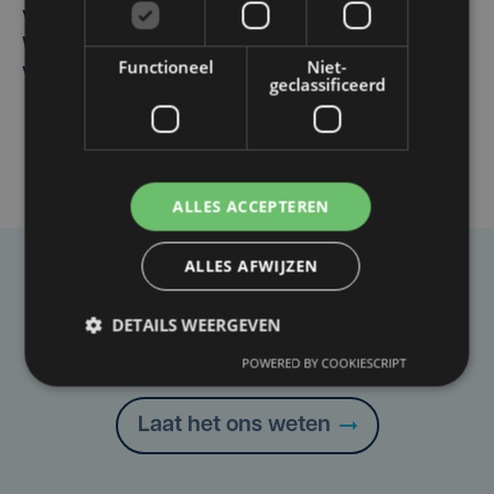
Vier Oostendse gynaecologen versterken dienst in AZ
West, dat ook een nieuwe voltijdse gynaecoloog
Functioneel
Niet-
verwelkomt
geclassificeerd
ALLES ACCEPTEREN
ALLES AFWIJZEN
Taalfout opgemerkt?
DETAILS WEERGEVEN
Heb je een taal- of schrijffout opgemerkt in dit
artikel?
POWERED BY COOKIESCRIPT
Laat het ons weten